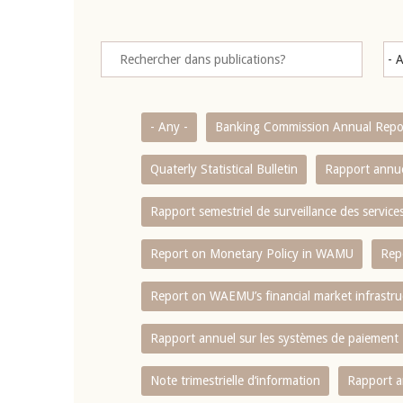
- Any -
Banking Commission Annual Repo
Quaterly Statistical Bulletin
Rapport annue
Rapport semestriel de surveillance des servic
Report on Monetary Policy in WAMU
Rep
Report on WAEMU’s financial market infrastru
Rapport annuel sur les systèmes de paiement
Note trimestrielle d‘information
Rapport a