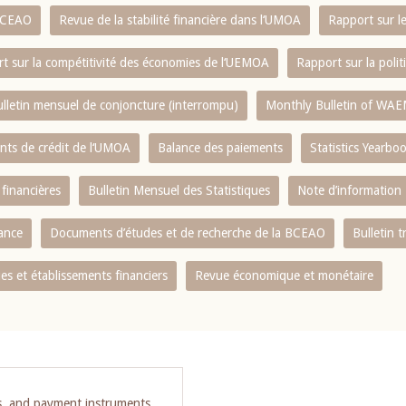
 BCEAO
Revue de la stabilité financière dans l‘UMOA
Rapport sur l
t sur la compétitivité des économies de l‘UEMOA
Rapport sur la poli
lletin mensuel de conjoncture (interrompu)
Monthly Bulletin of WAE
ents de crédit de l‘UMOA
Balance des paiements
Statistics Yearbo
 financières
Bulletin Mensuel des Statistiques
Note d’information
nance
Documents d’études et de recherche de la BCEAO
Bulletin t
s et établissements financiers
Revue économique et monétaire
s, and payment instruments