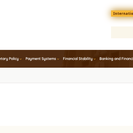
Menu
Internati
top
En
tary Policy
Payment Systems
Financial Stability
Banking and Financ