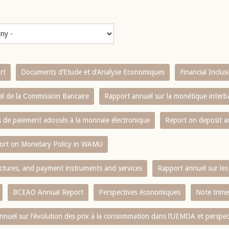
rt
Documents d’Etude et d’Analyse Economiques
Financial Inclu
l de la Commission Bancaire
Rapport annuel sur la monétique inter
es de paiement adossés à la monnaie électronique
Report on deposit 
ort on Monetary Policy in WAMU
ctures, and payment instruments and services
Rapport annuel sur les 
BCEAO Annual Report
Perspectives économiques
Note trime
nnuel sur l‘évolution des prix à la consommation dans l‘UEMOA et perspec