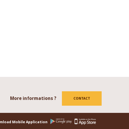
More informations ?
tube
CONTACT
nload Mobile Application