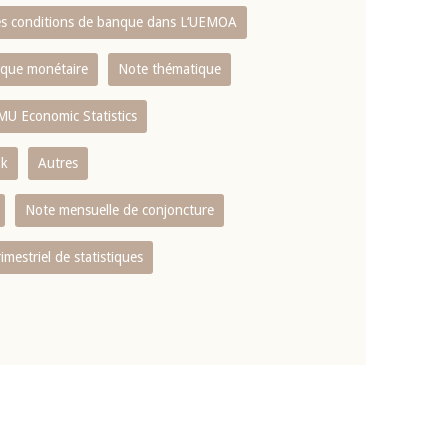
es conditions de banque dans L‘UEMOA
tique monétaire
Note thématique
MU Economic Statistics
ok
Autres
Note mensuelle de conjoncture
rimestriel de statistiques