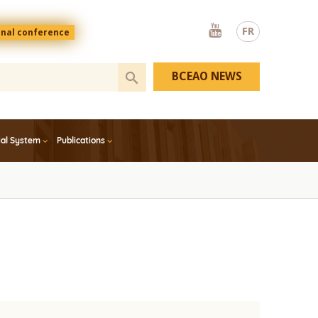
Youtube
FR
onal conference
BCEAO NEWS
ial System
Publications