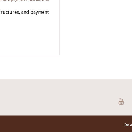
tructures, and payment
You
Dow