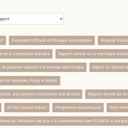
rt
Documents d’Etude et d’Analyse Economiques
Financial Inclu
l de la Commission Bancaire
Rapport annuel sur la monétique inter
es de paiement adossés à la monnaie électronique
Report on deposit 
ort on Monetary Policy in WAMU
ctures, and payment instruments and services
Rapport annuel sur les 
BCEAO Annual Report
Perspectives économiques
Note trime
nnuel sur l‘évolution des prix à la consommation dans l‘UEMOA et perspec