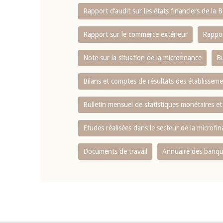
Rapport d‘audit sur les états financiers de la
Rapport sur le commerce extérieur
Rappor
Note sur la situation de la microfinance
Bu
Bilans et comptes de résultats des établissem
Bulletin mensuel de statistiques monétaires et
Etudes réalisées dans le secteur de la microfi
Documents de travail
Annuaire des banque