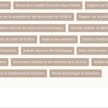
 BCEAO
Revue de la stabilité financière dans l‘UMOA
Rapport sur l
t sur la compétitivité des économies de l‘UEMOA
Rapport sur la poli
lletin mensuel de conjoncture (interrompu)
Monthly Bulletin of WAE
ents de crédit de l‘UMOA
Balance des paiements
Statistics Yearbo
 financières
Bulletin Mensuel des Statistiques
Note d’information
nance
Documents d’études et de recherche de la BCEAO
Bulletin t
s et établissements financiers
Revue économique et monétaire