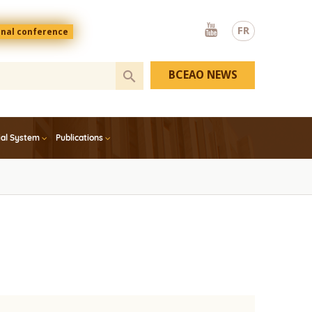
Youtube
FR
onal conference
BCEAO NEWS
ial System
Publications