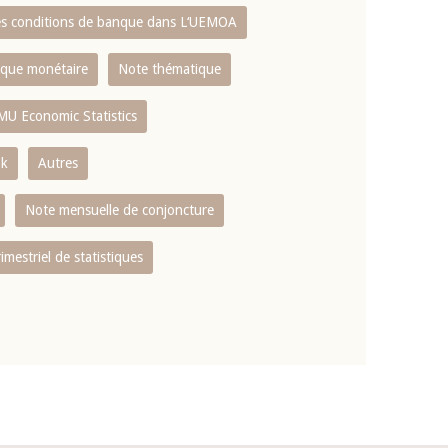
es conditions de banque dans L‘UEMOA
tique monétaire
Note thématique
MU Economic Statistics
ok
Autres
Note mensuelle de conjoncture
rimestriel de statistiques