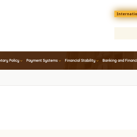
Menu
Internati
top
En
tary Policy
Payment Systems
Financial Stability
Banking and Financ