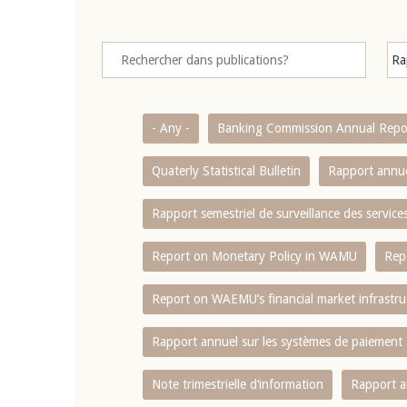
- Any -
Banking Commission Annual Repo
Quaterly Statistical Bulletin
Rapport annue
Rapport semestriel de surveillance des servic
Report on Monetary Policy in WAMU
Rep
Report on WAEMU’s financial market infrastru
Rapport annuel sur les systèmes de paiement
Note trimestrielle d‘information
Rapport a