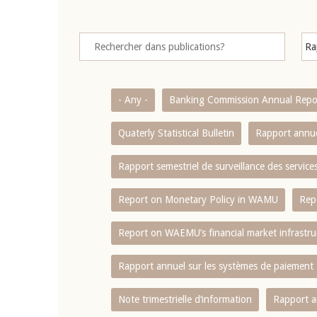
- Any -
Banking Commission Annual Repo
Quaterly Statistical Bulletin
Rapport annue
Rapport semestriel de surveillance des servic
Report on Monetary Policy in WAMU
Rep
Report on WAEMU’s financial market infrastru
Rapport annuel sur les systèmes de paiement
Note trimestrielle d‘information
Rapport a