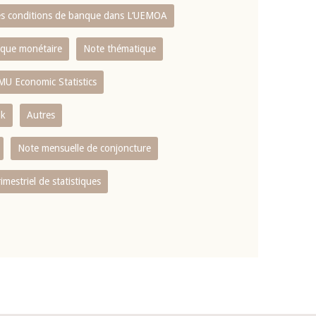
es conditions de banque dans L‘UEMOA
tique monétaire
Note thématique
MU Economic Statistics
ok
Autres
Note mensuelle de conjoncture
rimestriel de statistiques