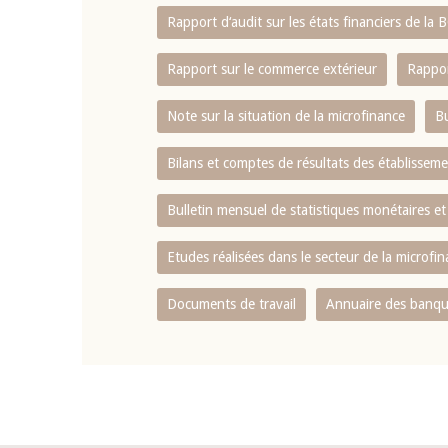
Rapport d‘audit sur les états financiers de la
Rapport sur le commerce extérieur
Rappor
Note sur la situation de la microfinance
Bu
Bilans et comptes de résultats des établissem
Bulletin mensuel de statistiques monétaires et
Etudes réalisées dans le secteur de la microfi
Documents de travail
Annuaire des banque