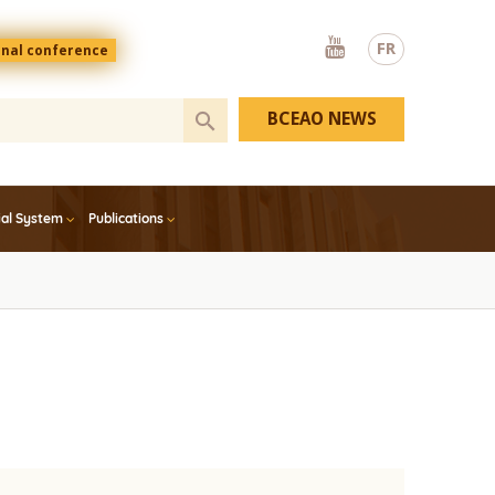
Youtube
FR
onal conference
BCEAO NEWS
ial System
Publications