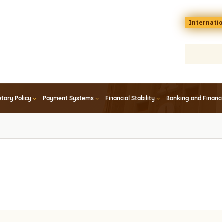
Menu
Internati
top
En
tary Policy
Payment Systems
Financial Stability
Banking and Financ