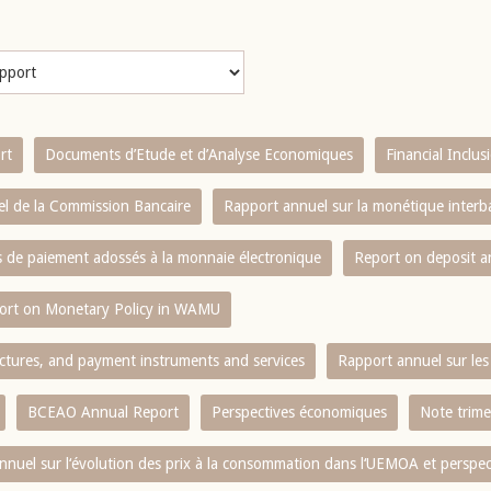
rt
Documents d’Etude et d’Analyse Economiques
Financial Inclu
l de la Commission Bancaire
Rapport annuel sur la monétique inter
es de paiement adossés à la monnaie électronique
Report on deposit 
ort on Monetary Policy in WAMU
ctures, and payment instruments and services
Rapport annuel sur les 
BCEAO Annual Report
Perspectives économiques
Note trime
nnuel sur l‘évolution des prix à la consommation dans l‘UEMOA et perspec