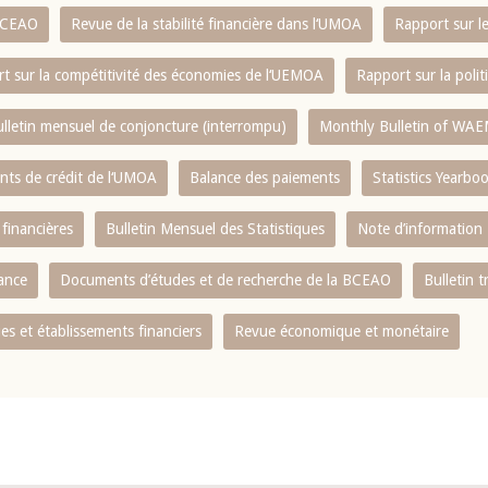
 BCEAO
Revue de la stabilité financière dans l‘UMOA
Rapport sur l
t sur la compétitivité des économies de l‘UEMOA
Rapport sur la poli
lletin mensuel de conjoncture (interrompu)
Monthly Bulletin of WAE
ents de crédit de l‘UMOA
Balance des paiements
Statistics Yearbo
 financières
Bulletin Mensuel des Statistiques
Note d’information
nance
Documents d’études et de recherche de la BCEAO
Bulletin t
s et établissements financiers
Revue économique et monétaire