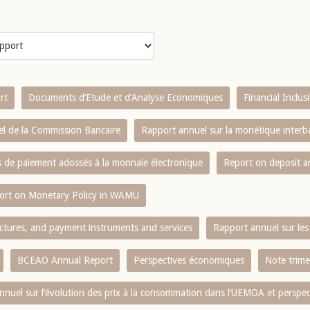
rt
Documents d’Etude et d’Analyse Economiques
Financial Inclu
l de la Commission Bancaire
Rapport annuel sur la monétique inter
es de paiement adossés à la monnaie électronique
Report on deposit 
ort on Monetary Policy in WAMU
ctures, and payment instruments and services
Rapport annuel sur les 
BCEAO Annual Report
Perspectives économiques
Note trime
nnuel sur l‘évolution des prix à la consommation dans l‘UEMOA et perspec