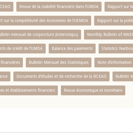
 BCEAO
Revue de la stabilité financière dans l‘UMOA
Rapport sur l
t sur la compétitivité des économies de l‘UEMOA
Rapport sur la poli
lletin mensuel de conjoncture (interrompu)
Monthly Bulletin of WAE
ents de crédit de l‘UMOA
Balance des paiements
Statistics Yearbo
 financières
Bulletin Mensuel des Statistiques
Note d’information
nance
Documents d’études et de recherche de la BCEAO
Bulletin t
s et établissements financiers
Revue économique et monétaire