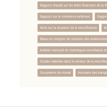
Rapport d‘audit sur les états financiers de la
Rapport sur le commerce extérieur
Rappor
Note sur la situation de la microfinance
Bu
Bilans et comptes de résultats des établissem
Bulletin mensuel de statistiques monétaires et
Etudes réalisées dans le secteur de la microfi
Documents de travail
Annuaire des banque