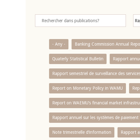
- Any -
Banking Commission Annual Repo
Quaterly Statistical Bulletin
Rapport annue
Rapport semestriel de surveillance des servic
Report on Monetary Policy in WAMU
Rep
Report on WAEMU’s financial market infrastru
Rapport annuel sur les systèmes de paiement
Note trimestrielle d‘information
Rapport a