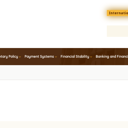
Menu
Internati
top
En
tary Policy
Payment Systems
Financial Stability
Banking and Financ