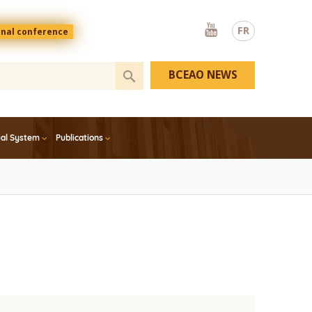
Youtube
FR
onal conference
BCEAO NEWS
ial System
Publications