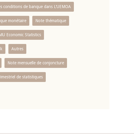
es conditions de banque dans L‘UEMOA
tique monétaire
Note thématique
MU Economic Statistics
ok
Autres
Note mensuelle de conjoncture
rimestriel de statistiques