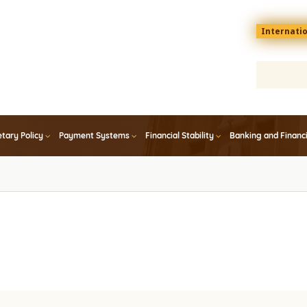
Menu
Internati
top
En
tary Policy
Payment Systems
Financial Stability
Banking and Financ