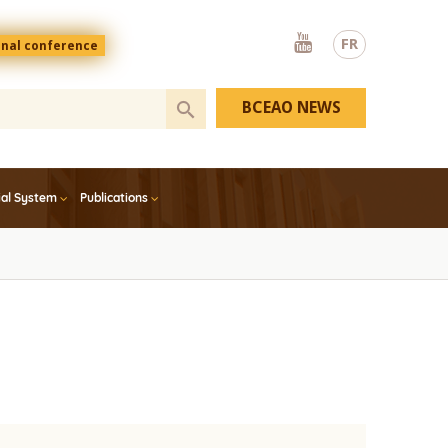
Youtube
FR
onal conference
BCEAO NEWS
ial System
Publications