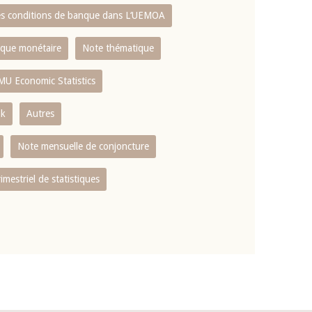
es conditions de banque dans L‘UEMOA
tique monétaire
Note thématique
MU Economic Statistics
ok
Autres
Note mensuelle de conjoncture
rimestriel de statistiques