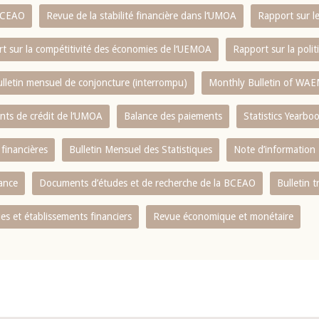
 BCEAO
Revue de la stabilité financière dans l‘UMOA
Rapport sur l
t sur la compétitivité des économies de l‘UEMOA
Rapport sur la poli
lletin mensuel de conjoncture (interrompu)
Monthly Bulletin of WAE
ents de crédit de l‘UMOA
Balance des paiements
Statistics Yearbo
 financières
Bulletin Mensuel des Statistiques
Note d’information
nance
Documents d’études et de recherche de la BCEAO
Bulletin t
s et établissements financiers
Revue économique et monétaire