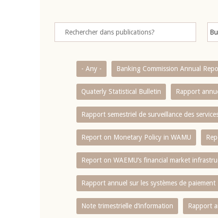
- Any -
Banking Commission Annual Repo
Quaterly Statistical Bulletin
Rapport annue
Rapport semestriel de surveillance des servic
Report on Monetary Policy in WAMU
Rep
Report on WAEMU’s financial market infrastru
Rapport annuel sur les systèmes de paiement
Note trimestrielle d‘information
Rapport a