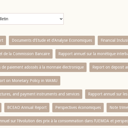
rt
Documents d’Etude et d’Analyse Economiques
Financial Inclu
l de la Commission Bancaire
Rapport annuel sur la monétique inter
es de paiement adossés à la monnaie électronique
Report on deposit 
ort on Monetary Policy in WAMU
ctures, and payment instruments and services
Rapport annuel sur les 
BCEAO Annual Report
Perspectives économiques
Note trime
nnuel sur l‘évolution des prix à la consommation dans l‘UEMOA et perspec