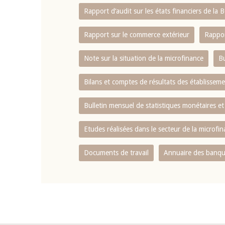
Rapport d‘audit sur les états financiers de la
Rapport sur le commerce extérieur
Rappor
Note sur la situation de la microfinance
Bu
Bilans et comptes de résultats des établissem
Bulletin mensuel de statistiques monétaires et
Etudes réalisées dans le secteur de la microfi
Documents de travail
Annuaire des banque