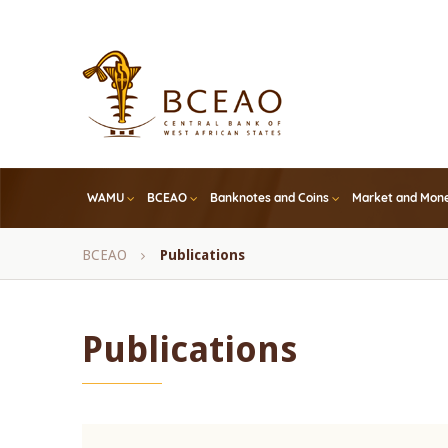
Skip
to
main
content
WAMU
BCEAO
Banknotes and Coins
Market and Mone
Breadcrumb
BCEAO
Publications
Publications