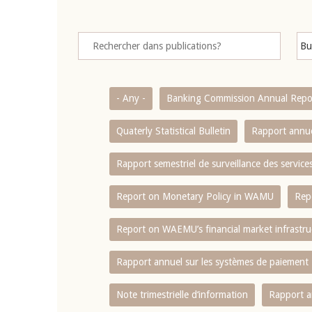
- Any -
Banking Commission Annual Repo
Quaterly Statistical Bulletin
Rapport annue
Rapport semestriel de surveillance des servic
Report on Monetary Policy in WAMU
Rep
Report on WAEMU’s financial market infrastru
Rapport annuel sur les systèmes de paiement
Note trimestrielle d‘information
Rapport a