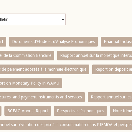
rt
Documents d’Etude et d’Analyse Economiques
Financial Inclu
l de la Commission Bancaire
Rapport annuel sur la monétique inter
es de paiement adossés à la monnaie électronique
Report on deposit 
ort on Monetary Policy in WAMU
ctures, and payment instruments and services
Rapport annuel sur les 
BCEAO Annual Report
Perspectives économiques
Note trime
nnuel sur l‘évolution des prix à la consommation dans l‘UEMOA et perspec