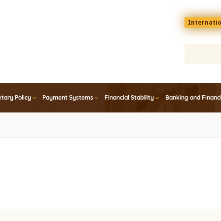
Menu
Internati
top
En
tary Policy
Payment Systems
Financial Stability
Banking and Financ