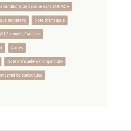
es conditions de banque dans L‘UEMOA
tique monétaire
Note thématique
MU Economic Statistics
ok
Autres
Note mensuelle de conjoncture
rimestriel de statistiques