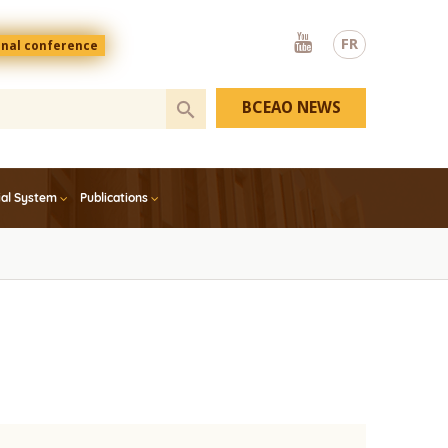
Youtube
FR
onal conference
BCEAO NEWS
ial System
Publications