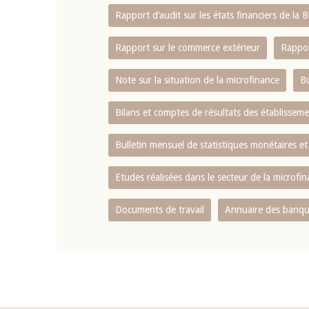
Rapport d‘audit sur les états financiers de la
Rapport sur le commerce extérieur
Rappor
Note sur la situation de la microfinance
Bu
Bilans et comptes de résultats des établissem
Bulletin mensuel de statistiques monétaires et
Etudes réalisées dans le secteur de la microfi
Documents de travail
Annuaire des banque