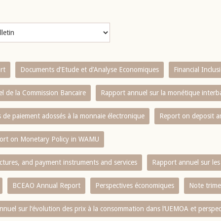
rt
Documents d’Etude et d’Analyse Economiques
Financial Inclu
l de la Commission Bancaire
Rapport annuel sur la monétique inter
es de paiement adossés à la monnaie électronique
Report on deposit 
ort on Monetary Policy in WAMU
ctures, and payment instruments and services
Rapport annuel sur les 
BCEAO Annual Report
Perspectives économiques
Note trime
nnuel sur l‘évolution des prix à la consommation dans l‘UEMOA et perspec