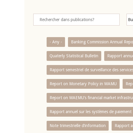
- Any -
Banking Commission Annual Repo
Quaterly Statistical Bulletin
Rapport annue
Rapport semestriel de surveillance des servic
Report on Monetary Policy in WAMU
Rep
Report on WAEMU’s financial market infrastru
Rapport annuel sur les systèmes de paiement
Note trimestrielle d‘information
Rapport a