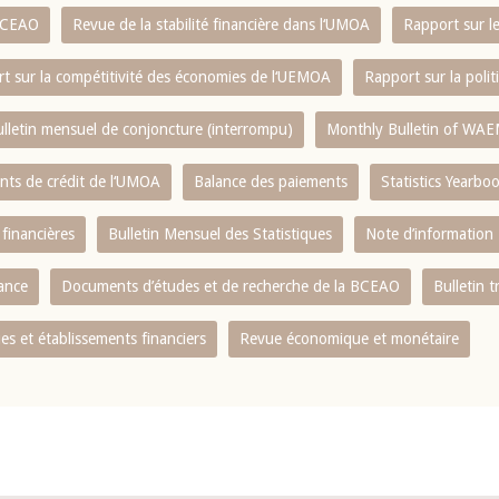
 BCEAO
Revue de la stabilité financière dans l‘UMOA
Rapport sur l
t sur la compétitivité des économies de l‘UEMOA
Rapport sur la poli
lletin mensuel de conjoncture (interrompu)
Monthly Bulletin of WAE
ents de crédit de l‘UMOA
Balance des paiements
Statistics Yearbo
 financières
Bulletin Mensuel des Statistiques
Note d’information
nance
Documents d’études et de recherche de la BCEAO
Bulletin t
s et établissements financiers
Revue économique et monétaire