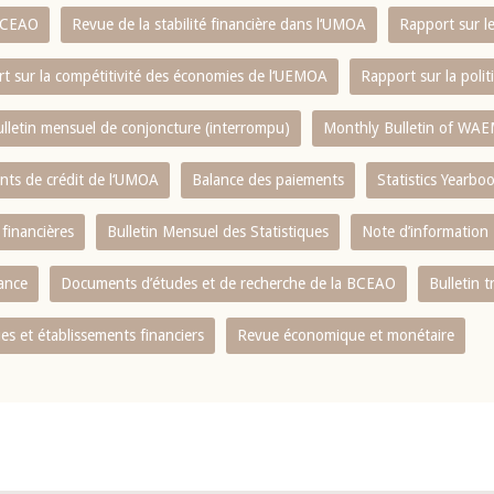
 BCEAO
Revue de la stabilité financière dans l‘UMOA
Rapport sur l
t sur la compétitivité des économies de l‘UEMOA
Rapport sur la poli
lletin mensuel de conjoncture (interrompu)
Monthly Bulletin of WAE
ents de crédit de l‘UMOA
Balance des paiements
Statistics Yearbo
 financières
Bulletin Mensuel des Statistiques
Note d’information
nance
Documents d’études et de recherche de la BCEAO
Bulletin t
s et établissements financiers
Revue économique et monétaire