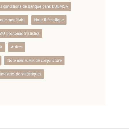
es conditions de banque dans L‘UEMOA
tique monétaire
Note thématique
MU Economic Statistics
ok
Autres
Note mensuelle de conjoncture
rimestriel de statistiques