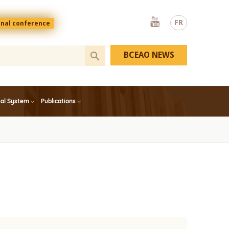
Youtube
FR
onal conference
BCEAO NEWS
ial System
Publications