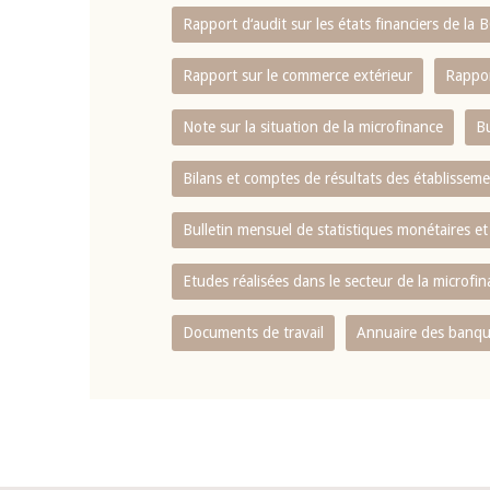
Rapport d‘audit sur les états financiers de la
Rapport sur le commerce extérieur
Rappor
Note sur la situation de la microfinance
Bu
Bilans et comptes de résultats des établissem
Bulletin mensuel de statistiques monétaires et
Etudes réalisées dans le secteur de la microfi
Documents de travail
Annuaire des banque