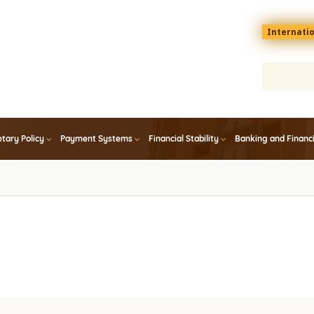
Menu
Internati
top
En
tary Policy
Payment Systems
Financial Stability
Banking and Financ