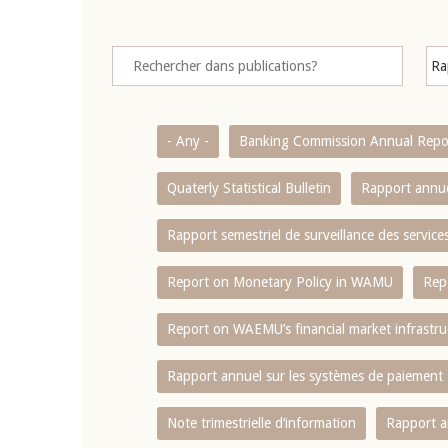
- Any -
Banking Commission Annual Repo
Quaterly Statistical Bulletin
Rapport annue
Rapport semestriel de surveillance des servic
Report on Monetary Policy in WAMU
Rep
Report on WAEMU’s financial market infrastru
Rapport annuel sur les systèmes de paiement
Note trimestrielle d‘information
Rapport a