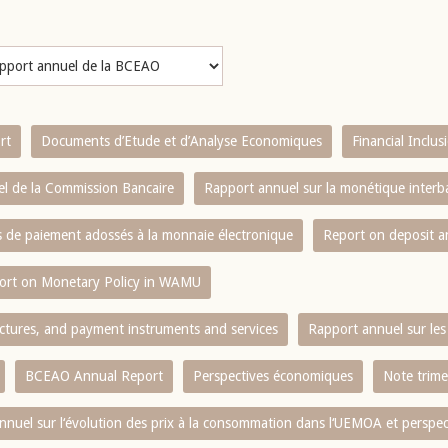
rt
Documents d’Etude et d’Analyse Economiques
Financial Inclu
l de la Commission Bancaire
Rapport annuel sur la monétique inter
es de paiement adossés à la monnaie électronique
Report on deposit 
ort on Monetary Policy in WAMU
ctures, and payment instruments and services
Rapport annuel sur les 
BCEAO Annual Report
Perspectives économiques
Note trime
nnuel sur l‘évolution des prix à la consommation dans l‘UEMOA et perspec