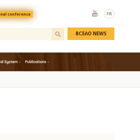
Youtube
FR
onal conference
BCEAO NEWS
ial System
Publications