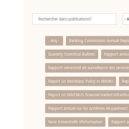
- Any -
Banking Commission Annual Repo
Quaterly Statistical Bulletin
Rapport annue
Rapport semestriel de surveillance des servic
Report on Monetary Policy in WAMU
Rep
Report on WAEMU’s financial market infrastru
Rapport annuel sur les systèmes de paiement
Note trimestrielle d‘information
Rapport a