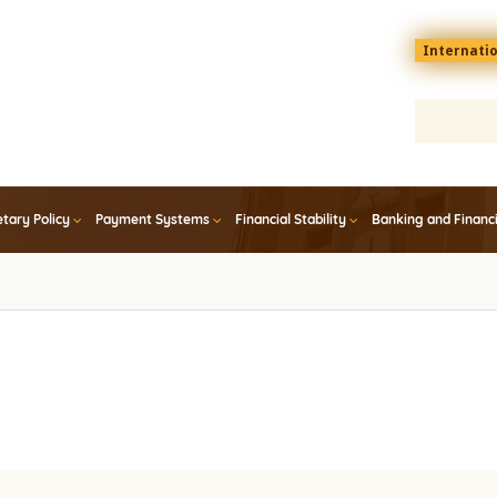
Menu
Internati
top
En
tary Policy
Payment Systems
Financial Stability
Banking and Financ