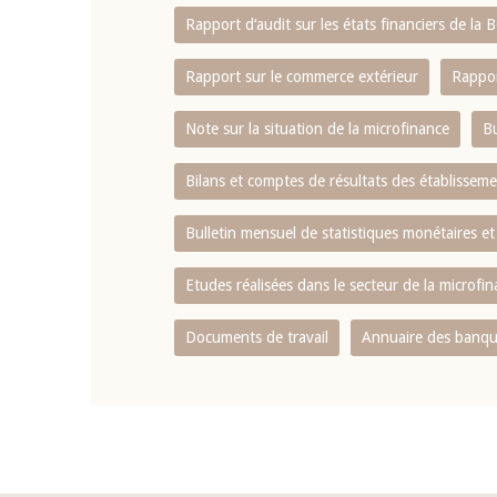
Rapport d‘audit sur les états financiers de la
Rapport sur le commerce extérieur
Rappor
Note sur la situation de la microfinance
Bu
Bilans et comptes de résultats des établissem
Bulletin mensuel de statistiques monétaires et
Etudes réalisées dans le secteur de la microfi
Documents de travail
Annuaire des banque