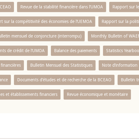
 BCEAO
Revue de la stabilité financière dans l‘UMOA
Rapport sur l
t sur la compétitivité des économies de l‘UEMOA
Rapport sur la poli
lletin mensuel de conjoncture (interrompu)
Monthly Bulletin of WAE
ents de crédit de l‘UMOA
Balance des paiements
Statistics Yearbo
 financières
Bulletin Mensuel des Statistiques
Note d’information
nance
Documents d’études et de recherche de la BCEAO
Bulletin t
s et établissements financiers
Revue économique et monétaire