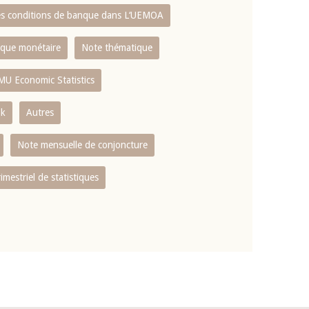
es conditions de banque dans L‘UEMOA
tique monétaire
Note thématique
MU Economic Statistics
ok
Autres
Note mensuelle de conjoncture
rimestriel de statistiques