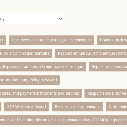
rt
Documents d’Etude et d’Analyse Economiques
Financial Inclu
l de la Commission Bancaire
Rapport annuel sur la monétique inter
es de paiement adossés à la monnaie électronique
Report on deposit 
ort on Monetary Policy in WAMU
ctures, and payment instruments and services
Rapport annuel sur les 
BCEAO Annual Report
Perspectives économiques
Note trime
nnuel sur l‘évolution des prix à la consommation dans l‘UEMOA et perspec