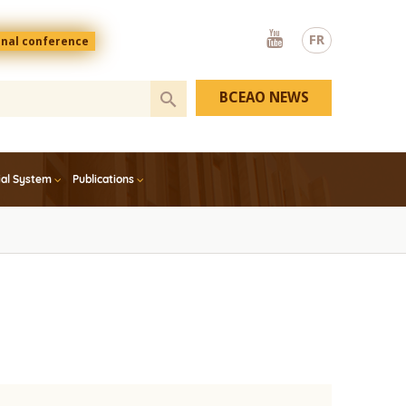
Youtube
FR
onal conference
BCEAO NEWS
ial System
Publications