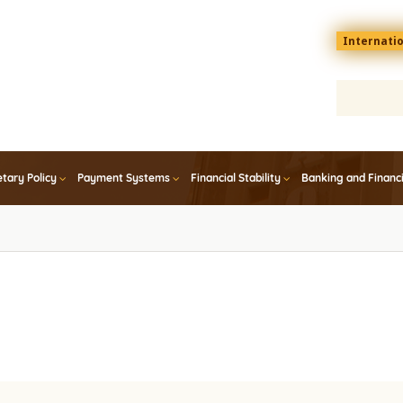
Menu
Internati
top
En
tary Policy
Payment Systems
Financial Stability
Banking and Financ