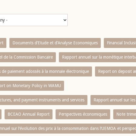
rt
Documents d’Etude et d’Analyse Economiques
Financial Inclu
l de la Commission Bancaire
Rapport annuel sur la monétique inter
es de paiement adossés à la monnaie électronique
Report on deposit 
ort on Monetary Policy in WAMU
ctures, and payment instruments and services
Rapport annuel sur les 
BCEAO Annual Report
Perspectives économiques
Note trime
nnuel sur l‘évolution des prix à la consommation dans l‘UEMOA et perspec