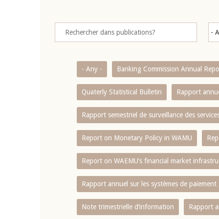
- Any -
Banking Commission Annual Repo
Quaterly Statistical Bulletin
Rapport annue
Rapport semestriel de surveillance des servic
Report on Monetary Policy in WAMU
Rep
Report on WAEMU’s financial market infrastru
Rapport annuel sur les systèmes de paiement
Note trimestrielle d‘information
Rapport a