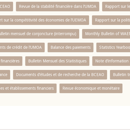
 BCEAO
Revue de la stabilité financière dans l‘UMOA
Rapport sur l
t sur la compétitivité des économies de l‘UEMOA
Rapport sur la poli
lletin mensuel de conjoncture (interrompu)
Monthly Bulletin of WAE
ents de crédit de l‘UMOA
Balance des paiements
Statistics Yearbo
 financières
Bulletin Mensuel des Statistiques
Note d’information
nance
Documents d’études et de recherche de la BCEAO
Bulletin t
s et établissements financiers
Revue économique et monétaire