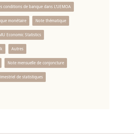
es conditions de banque dans L‘UEMOA
tique monétaire
Note thématique
MU Economic Statistics
ok
Autres
Note mensuelle de conjoncture
rimestriel de statistiques