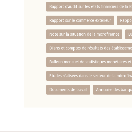
Rapport d‘audit sur les états financiers de la
Rapport sur le commerce extérieur
Rappor
Note sur la situation de la microfinance
Bu
Bilans et comptes de résultats des établissem
Bulletin mensuel de statistiques monétaires et
Etudes réalisées dans le secteur de la microfi
Documents de travail
Annuaire des banque