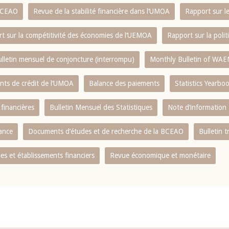
 BCEAO
Revue de la stabilité financière dans l‘UMOA
Rapport sur l
t sur la compétitivité des économies de l‘UEMOA
Rapport sur la poli
lletin mensuel de conjoncture (interrompu)
Monthly Bulletin of WAE
ents de crédit de l‘UMOA
Balance des paiements
Statistics Yearbo
 financières
Bulletin Mensuel des Statistiques
Note d’information
nance
Documents d’études et de recherche de la BCEAO
Bulletin t
s et établissements financiers
Revue économique et monétaire