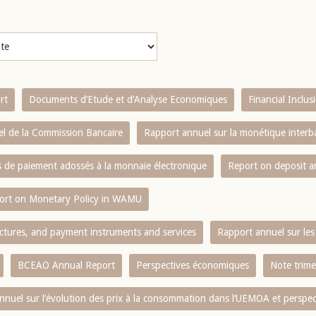
rt
Documents d’Etude et d’Analyse Economiques
Financial Inclu
l de la Commission Bancaire
Rapport annuel sur la monétique inter
es de paiement adossés à la monnaie électronique
Report on deposit 
ort on Monetary Policy in WAMU
ctures, and payment instruments and services
Rapport annuel sur les 
BCEAO Annual Report
Perspectives économiques
Note trime
nnuel sur l‘évolution des prix à la consommation dans l‘UEMOA et perspec