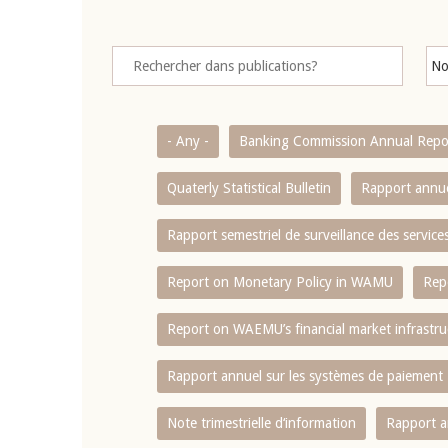
- Any -
Banking Commission Annual Repo
Quaterly Statistical Bulletin
Rapport annue
Rapport semestriel de surveillance des servic
Report on Monetary Policy in WAMU
Rep
Report on WAEMU’s financial market infrastru
Rapport annuel sur les systèmes de paiement
Note trimestrielle d‘information
Rapport a