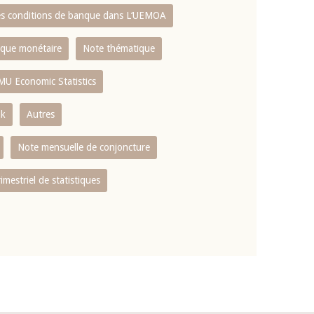
es conditions de banque dans L‘UEMOA
tique monétaire
Note thématique
MU Economic Statistics
ok
Autres
Note mensuelle de conjoncture
rimestriel de statistiques