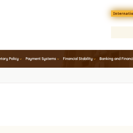
Menu
Internati
top
En
tary Policy
Payment Systems
Financial Stability
Banking and Financ