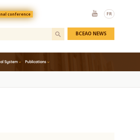
Youtube
FR
onal conference
BCEAO NEWS
ial System
Publications