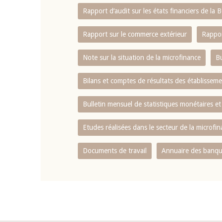
Rapport d‘audit sur les états financiers de la
Rapport sur le commerce extérieur
Rappor
Note sur la situation de la microfinance
Bu
Bilans et comptes de résultats des établissem
Bulletin mensuel de statistiques monétaires et
Etudes réalisées dans le secteur de la microfi
Documents de travail
Annuaire des banque