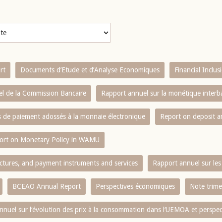
rt
Documents d’Etude et d’Analyse Economiques
Financial Inclu
l de la Commission Bancaire
Rapport annuel sur la monétique inter
es de paiement adossés à la monnaie électronique
Report on deposit 
ort on Monetary Policy in WAMU
ctures, and payment instruments and services
Rapport annuel sur les 
BCEAO Annual Report
Perspectives économiques
Note trime
nnuel sur l‘évolution des prix à la consommation dans l‘UEMOA et perspec