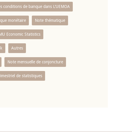
es conditions de banque dans L‘UEMOA
tique monétaire
Note thématique
MU Economic Statistics
ok
Autres
Note mensuelle de conjoncture
rimestriel de statistiques