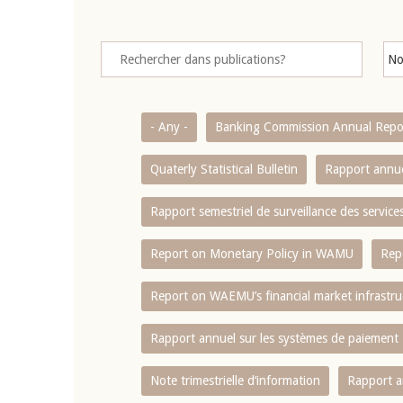
- Any -
Banking Commission Annual Repo
Quaterly Statistical Bulletin
Rapport annue
Rapport semestriel de surveillance des servic
Report on Monetary Policy in WAMU
Rep
Report on WAEMU’s financial market infrastru
Rapport annuel sur les systèmes de paiement
Note trimestrielle d‘information
Rapport a