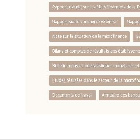
Rapport d‘audit sur les états financiers de la
Rapport sur le commerce extérieur
Rappor
Note sur la situation de la microfinance
Bu
Bilans et comptes de résultats des établissem
Bulletin mensuel de statistiques monétaires et
Etudes réalisées dans le secteur de la microfi
Documents de travail
Annuaire des banque