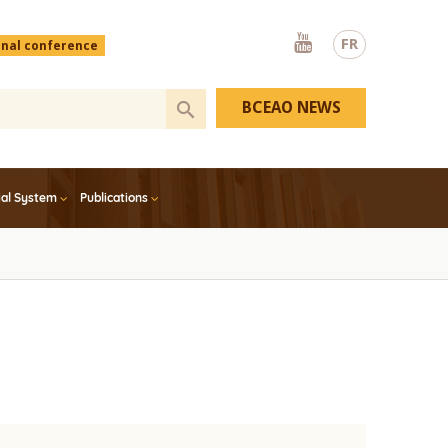
Youtube
FR
onal conference
BCEAO NEWS
ial System
Publications