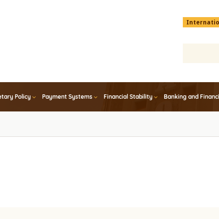
Menu
Internati
top
En
tary Policy
Payment Systems
Financial Stability
Banking and Financ