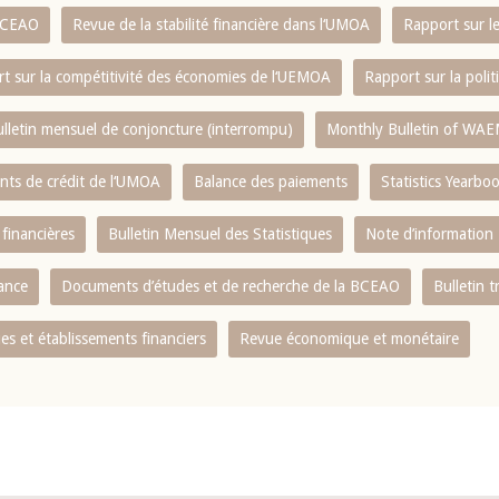
 BCEAO
Revue de la stabilité financière dans l‘UMOA
Rapport sur l
t sur la compétitivité des économies de l‘UEMOA
Rapport sur la poli
lletin mensuel de conjoncture (interrompu)
Monthly Bulletin of WAE
ents de crédit de l‘UMOA
Balance des paiements
Statistics Yearbo
 financières
Bulletin Mensuel des Statistiques
Note d’information
nance
Documents d’études et de recherche de la BCEAO
Bulletin t
s et établissements financiers
Revue économique et monétaire