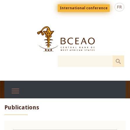
Skip
Menu
FR
International conference
to
top
En
main
content
Publications