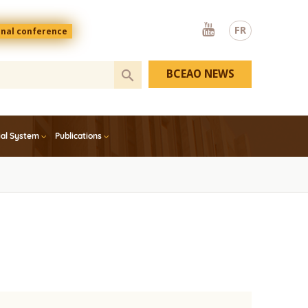
Youtube
FR
onal conference
BCEAO NEWS
ial System
Publications