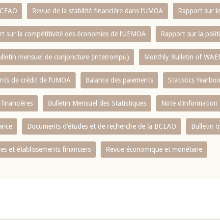
 BCEAO
Revue de la stabilité financière dans l‘UMOA
Rapport sur l
t sur la compétitivité des économies de l‘UEMOA
Rapport sur la poli
lletin mensuel de conjoncture (interrompu)
Monthly Bulletin of WAE
ents de crédit de l‘UMOA
Balance des paiements
Statistics Yearbo
 financières
Bulletin Mensuel des Statistiques
Note d’information
nance
Documents d’études et de recherche de la BCEAO
Bulletin t
s et établissements financiers
Revue économique et monétaire