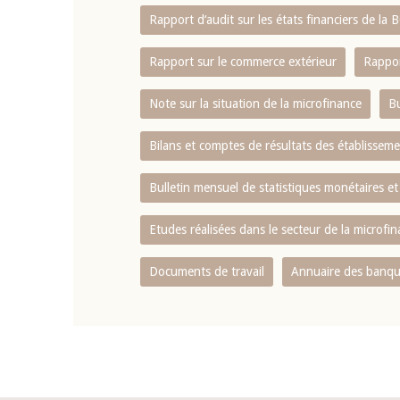
Rapport d‘audit sur les états financiers de la
Rapport sur le commerce extérieur
Rappor
Note sur la situation de la microfinance
Bu
Bilans et comptes de résultats des établissem
Bulletin mensuel de statistiques monétaires et
Etudes réalisées dans le secteur de la microfi
Documents de travail
Annuaire des banque