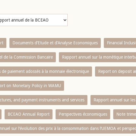
rt
Documents d’Etude et d’Analyse Economiques
Financial Inclu
l de la Commission Bancaire
Rapport annuel sur la monétique inter
es de paiement adossés à la monnaie électronique
Report on deposit 
ort on Monetary Policy in WAMU
ctures, and payment instruments and services
Rapport annuel sur les 
BCEAO Annual Report
Perspectives économiques
Note trime
nnuel sur l‘évolution des prix à la consommation dans l‘UEMOA et perspec