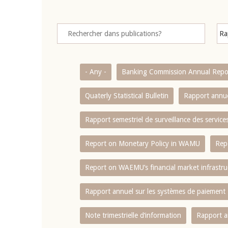
- Any -
Banking Commission Annual Repo
Quaterly Statistical Bulletin
Rapport annue
Rapport semestriel de surveillance des servic
Report on Monetary Policy in WAMU
Rep
Report on WAEMU’s financial market infrastru
Rapport annuel sur les systèmes de paiement
Note trimestrielle d‘information
Rapport a