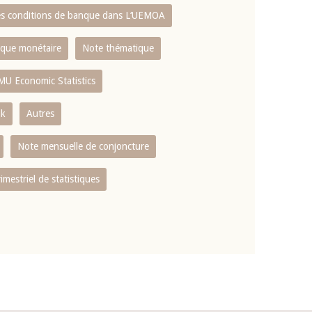
es conditions de banque dans L‘UEMOA
tique monétaire
Note thématique
MU Economic Statistics
ok
Autres
Note mensuelle de conjoncture
rimestriel de statistiques