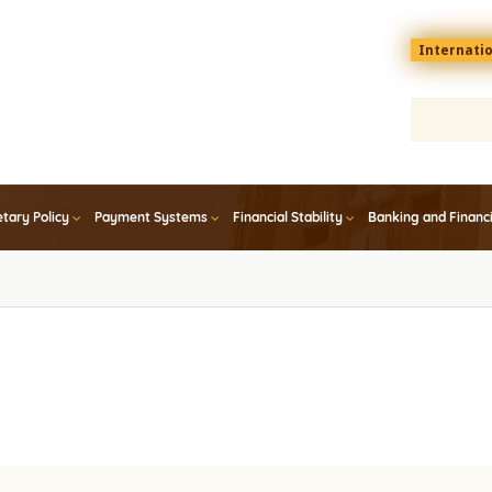
Menu
Internati
top
En
tary Policy
Payment Systems
Financial Stability
Banking and Financ