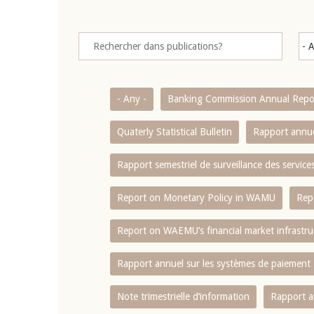
- Any -
Banking Commission Annual Repo
Quaterly Statistical Bulletin
Rapport annue
Rapport semestriel de surveillance des servic
Report on Monetary Policy in WAMU
Rep
Report on WAEMU’s financial market infrastru
Rapport annuel sur les systèmes de paiement
Note trimestrielle d‘information
Rapport a