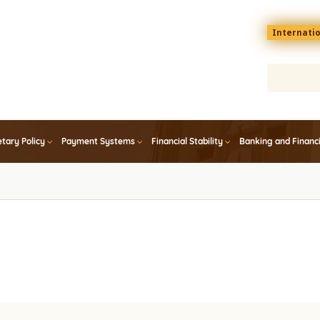
Menu
Internati
top
En
tary Policy
Payment Systems
Financial Stability
Banking and Financ