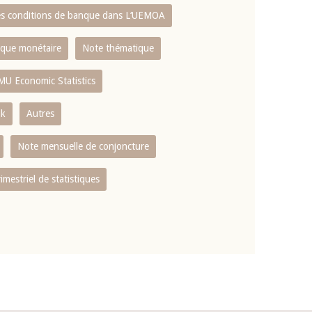
es conditions de banque dans L‘UEMOA
tique monétaire
Note thématique
MU Economic Statistics
ok
Autres
Note mensuelle de conjoncture
rimestriel de statistiques