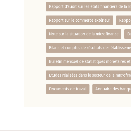
Rapport d‘audit sur les états financiers de la
Rapport sur le commerce extérieur
Rappor
Note sur la situation de la microfinance
Bu
Bilans et comptes de résultats des établissem
Bulletin mensuel de statistiques monétaires et
Etudes réalisées dans le secteur de la microfi
Documents de travail
Annuaire des banque