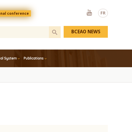
Youtube
FR
onal conference
BCEAO NEWS
ial System
Publications