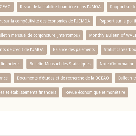
 BCEAO
Revue de la stabilité financière dans l‘UMOA
Rapport sur l
t sur la compétitivité des économies de l‘UEMOA
Rapport sur la poli
lletin mensuel de conjoncture (interrompu)
Monthly Bulletin of WAE
ents de crédit de l‘UMOA
Balance des paiements
Statistics Yearbo
 financières
Bulletin Mensuel des Statistiques
Note d’information
nance
Documents d’études et de recherche de la BCEAO
Bulletin t
s et établissements financiers
Revue économique et monétaire