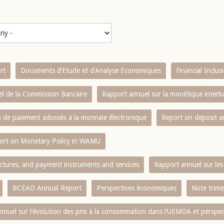
rt
Documents d’Etude et d’Analyse Economiques
Financial Inclu
l de la Commission Bancaire
Rapport annuel sur la monétique inter
es de paiement adossés à la monnaie électronique
Report on deposit 
ort on Monetary Policy in WAMU
ctures, and payment instruments and services
Rapport annuel sur les 
BCEAO Annual Report
Perspectives économiques
Note trime
nnuel sur l‘évolution des prix à la consommation dans l‘UEMOA et perspec