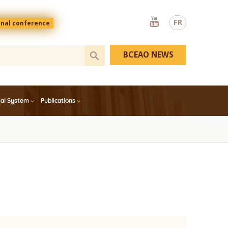
Youtube
FR
onal conference
BCEAO NEWS
ial System
Publications