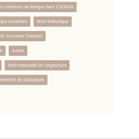
es conditions de banque dans L‘UEMOA
tique monétaire
Note thématique
MU Economic Statistics
ok
Autres
Note mensuelle de conjoncture
rimestriel de statistiques