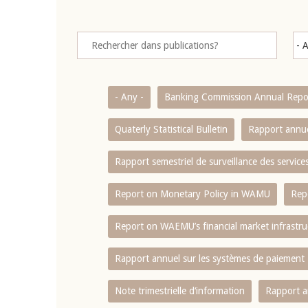
- Any -
Banking Commission Annual Repo
Quaterly Statistical Bulletin
Rapport annue
Rapport semestriel de surveillance des servic
Report on Monetary Policy in WAMU
Rep
Report on WAEMU’s financial market infrastru
Rapport annuel sur les systèmes de paiement
Note trimestrielle d‘information
Rapport a