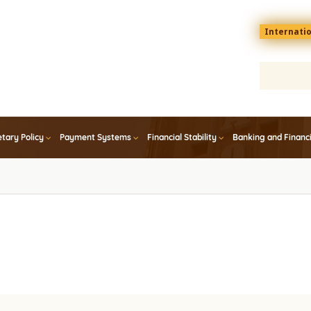
Menu
Internati
top
En
tary Policy
Payment Systems
Financial Stability
Banking and Financ