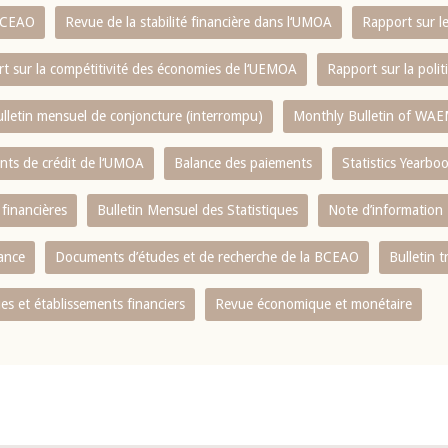
 BCEAO
Revue de la stabilité financière dans l‘UMOA
Rapport sur l
t sur la compétitivité des économies de l‘UEMOA
Rapport sur la poli
lletin mensuel de conjoncture (interrompu)
Monthly Bulletin of WAE
ents de crédit de l‘UMOA
Balance des paiements
Statistics Yearbo
 financières
Bulletin Mensuel des Statistiques
Note d’information
nance
Documents d’études et de recherche de la BCEAO
Bulletin t
s et établissements financiers
Revue économique et monétaire