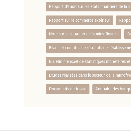
Rapport d‘audit sur les états financiers de la
Rapport sur le commerce extérieur
Rappor
Note sur la situation de la microfinance
Bu
Bilans et comptes de résultats des établissem
Bulletin mensuel de statistiques monétaires et
Etudes réalisées dans le secteur de la microfi
Documents de travail
Annuaire des banque