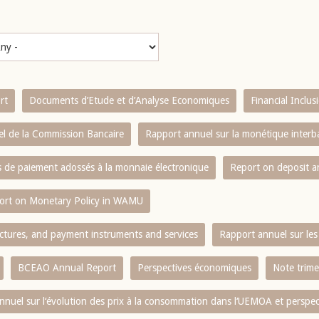
rt
Documents d’Etude et d’Analyse Economiques
Financial Inclu
l de la Commission Bancaire
Rapport annuel sur la monétique inter
es de paiement adossés à la monnaie électronique
Report on deposit 
ort on Monetary Policy in WAMU
ctures, and payment instruments and services
Rapport annuel sur les 
BCEAO Annual Report
Perspectives économiques
Note trime
nnuel sur l‘évolution des prix à la consommation dans l‘UEMOA et perspec