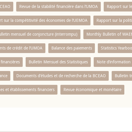
 BCEAO
Revue de la stabilité financière dans l‘UMOA
Rapport sur l
t sur la compétitivité des économies de l‘UEMOA
Rapport sur la poli
lletin mensuel de conjoncture (interrompu)
Monthly Bulletin of WAE
ents de crédit de l‘UMOA
Balance des paiements
Statistics Yearbo
 financières
Bulletin Mensuel des Statistiques
Note d’information
nance
Documents d’études et de recherche de la BCEAO
Bulletin t
s et établissements financiers
Revue économique et monétaire