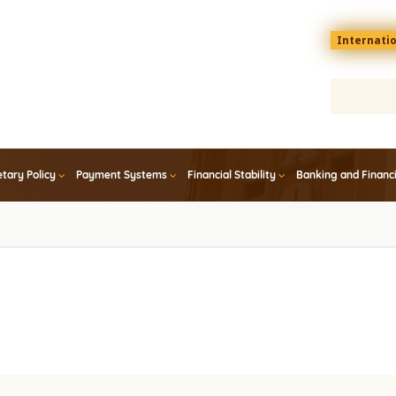
Menu
Internati
top
En
tary Policy
Payment Systems
Financial Stability
Banking and Financ