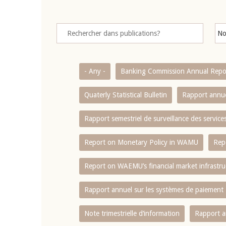
- Any -
Banking Commission Annual Repo
Quaterly Statistical Bulletin
Rapport annue
Rapport semestriel de surveillance des servic
Report on Monetary Policy in WAMU
Rep
Report on WAEMU’s financial market infrastru
Rapport annuel sur les systèmes de paiement
Note trimestrielle d‘information
Rapport a