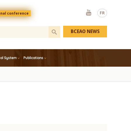
Youtube
FR
onal conference
BCEAO NEWS
ial System
Publications