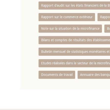
Rapport d‘audit sur les états financiers de la
Rapport sur le commerce extérieur
Rappor
Note sur la situation de la microfinance
Bu
Bilans et comptes de résultats des établissem
Bulletin mensuel de statistiques monétaires et
Etudes réalisées dans le secteur de la microfi
Documents de travail
Annuaire des banque