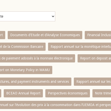
rt
Documents d’Etude et d’Analyse Economiques
Financial Inclu
l de la Commission Bancaire
Rapport annuel sur la monétique inter
es de paiement adossés à la monnaie électronique
Report on deposit 
ort on Monetary Policy in WAMU
ctures, and payment instruments and services
Rapport annuel sur les 
BCEAO Annual Report
Perspectives économiques
Note trime
nnuel sur l‘évolution des prix à la consommation dans l‘UEMOA et perspec