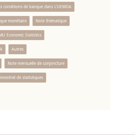
es conditions de banque dans L‘UEMOA
tique monétaire
Note thématique
MU Economic Statistics
ok
Autres
Note mensuelle de conjoncture
rimestriel de statistiques