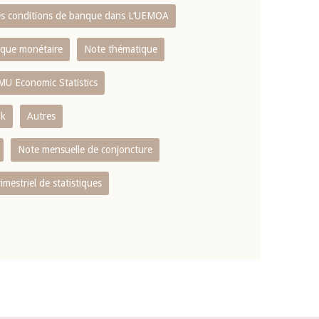
es conditions de banque dans L‘UEMOA
tique monétaire
Note thématique
MU Economic Statistics
ok
Autres
Note mensuelle de conjoncture
rimestriel de statistiques