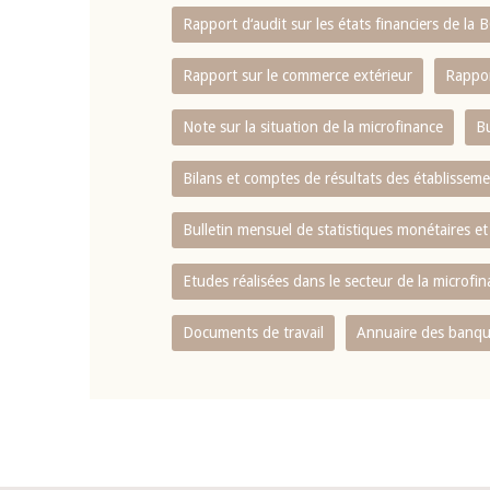
Rapport d‘audit sur les états financiers de la
Rapport sur le commerce extérieur
Rappor
Note sur la situation de la microfinance
Bu
Bilans et comptes de résultats des établissem
Bulletin mensuel de statistiques monétaires et
Etudes réalisées dans le secteur de la microfi
Documents de travail
Annuaire des banque