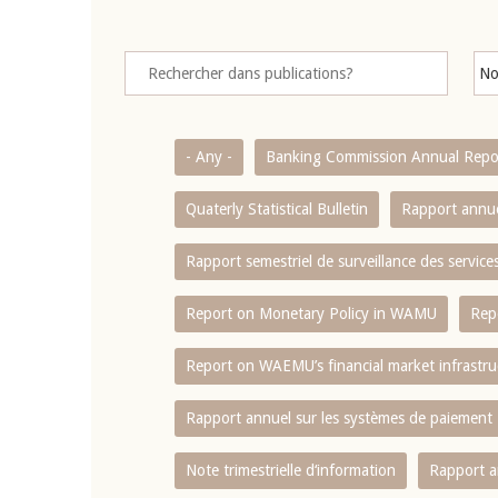
- Any -
Banking Commission Annual Repo
Quaterly Statistical Bulletin
Rapport annue
Rapport semestriel de surveillance des servic
Report on Monetary Policy in WAMU
Rep
Report on WAEMU’s financial market infrastru
Rapport annuel sur les systèmes de paiement
Note trimestrielle d‘information
Rapport a