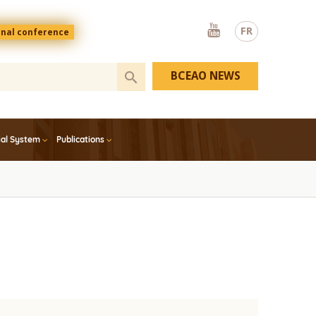
Youtube
FR
onal conference
BCEAO NEWS
ial System
Publications