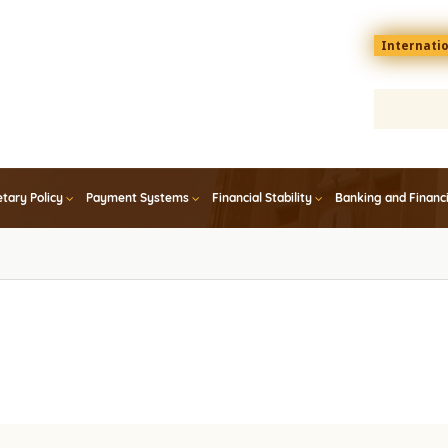
Menu
Internati
top
En
tary Policy
Payment Systems
Financial Stability
Banking and Financ