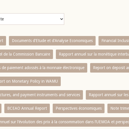
rt
Documents d’Etude et d’Analyse Economiques
Financial Inclu
l de la Commission Bancaire
Rapport annuel sur la monétique inter
es de paiement adossés à la monnaie électronique
Report on deposit 
ort on Monetary Policy in WAMU
ctures, and payment instruments and services
Rapport annuel sur les 
BCEAO Annual Report
Perspectives économiques
Note trime
nnuel sur l‘évolution des prix à la consommation dans l‘UEMOA et perspec