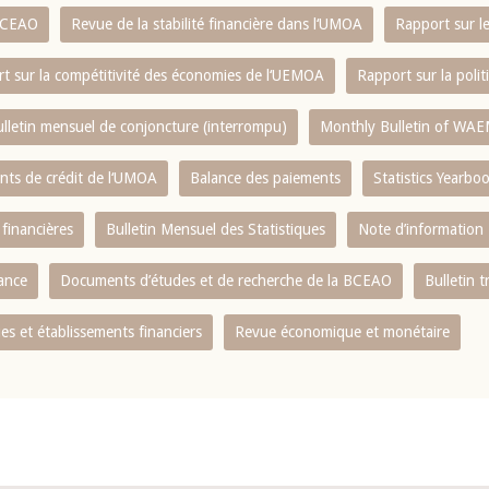
 BCEAO
Revue de la stabilité financière dans l‘UMOA
Rapport sur l
t sur la compétitivité des économies de l‘UEMOA
Rapport sur la poli
lletin mensuel de conjoncture (interrompu)
Monthly Bulletin of WAE
ents de crédit de l‘UMOA
Balance des paiements
Statistics Yearbo
 financières
Bulletin Mensuel des Statistiques
Note d’information
nance
Documents d’études et de recherche de la BCEAO
Bulletin t
s et établissements financiers
Revue économique et monétaire