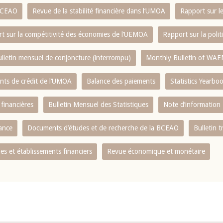
 BCEAO
Revue de la stabilité financière dans l‘UMOA
Rapport sur l
t sur la compétitivité des économies de l‘UEMOA
Rapport sur la poli
lletin mensuel de conjoncture (interrompu)
Monthly Bulletin of WAE
ents de crédit de l‘UMOA
Balance des paiements
Statistics Yearbo
 financières
Bulletin Mensuel des Statistiques
Note d’information
nance
Documents d’études et de recherche de la BCEAO
Bulletin t
s et établissements financiers
Revue économique et monétaire