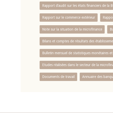
Rapport d‘audit sur les états financiers de la
Rapport sur le commerce extérieur
Rappor
Note sur la situation de la microfinance
Bu
Bilans et comptes de résultats des établissem
Bulletin mensuel de statistiques monétaires et
Etudes réalisées dans le secteur de la microfi
Documents de travail
Annuaire des banque