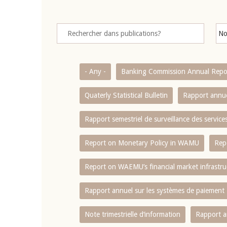
- Any -
Banking Commission Annual Repo
Quaterly Statistical Bulletin
Rapport annue
Rapport semestriel de surveillance des servic
Report on Monetary Policy in WAMU
Rep
Report on WAEMU’s financial market infrastru
Rapport annuel sur les systèmes de paiement
Note trimestrielle d‘information
Rapport a