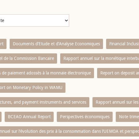
rt
Documents d’Etude et d’Analyse Economiques
Financial Inclu
l de la Commission Bancaire
Rapport annuel sur la monétique inter
es de paiement adossés à la monnaie électronique
Report on deposit 
ort on Monetary Policy in WAMU
ctures, and payment instruments and services
Rapport annuel sur les 
BCEAO Annual Report
Perspectives économiques
Note trime
nnuel sur l‘évolution des prix à la consommation dans l‘UEMOA et perspec