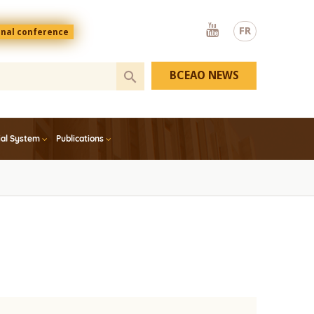
Youtube
FR
onal conference
BCEAO NEWS
ial System
Publications