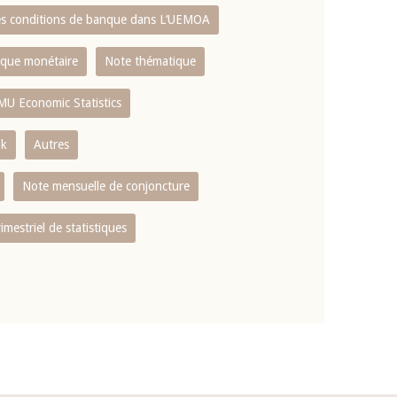
es conditions de banque dans L‘UEMOA
tique monétaire
Note thématique
MU Economic Statistics
ok
Autres
Note mensuelle de conjoncture
rimestriel de statistiques