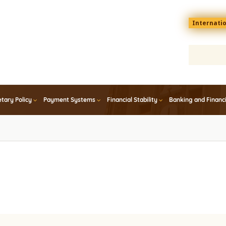
Menu
Internati
top
En
tary Policy
Payment Systems
Financial Stability
Banking and Financ