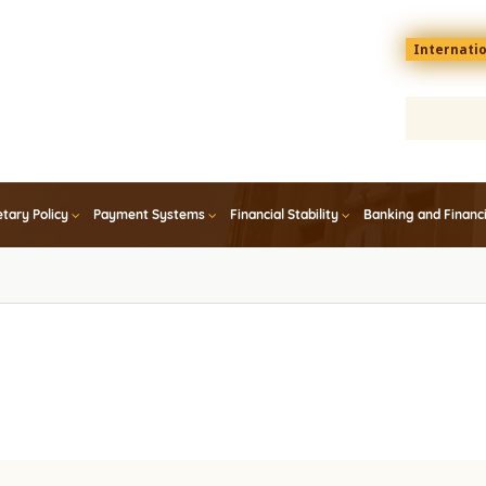
Menu
Internati
top
En
tary Policy
Payment Systems
Financial Stability
Banking and Financ