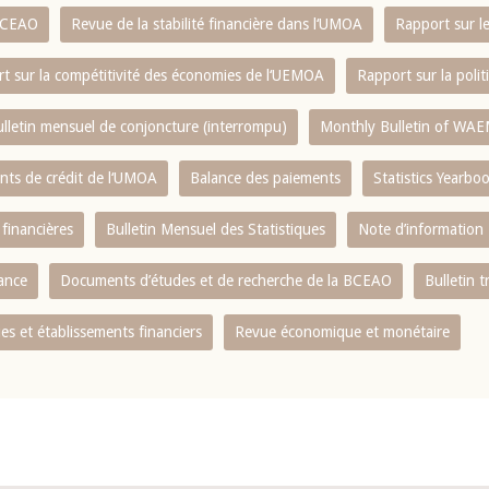
 BCEAO
Revue de la stabilité financière dans l‘UMOA
Rapport sur l
t sur la compétitivité des économies de l‘UEMOA
Rapport sur la poli
lletin mensuel de conjoncture (interrompu)
Monthly Bulletin of WAE
ents de crédit de l‘UMOA
Balance des paiements
Statistics Yearbo
 financières
Bulletin Mensuel des Statistiques
Note d’information
nance
Documents d’études et de recherche de la BCEAO
Bulletin t
s et établissements financiers
Revue économique et monétaire