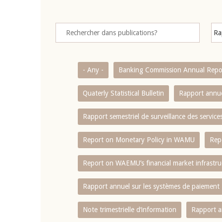
- Any -
Banking Commission Annual Repo
Quaterly Statistical Bulletin
Rapport annue
Rapport semestriel de surveillance des servic
Report on Monetary Policy in WAMU
Rep
Report on WAEMU’s financial market infrastru
Rapport annuel sur les systèmes de paiement
Note trimestrielle d‘information
Rapport a