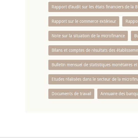
Rapport d‘audit sur les états financiers de la
Rapport sur le commerce extérieur
Rappor
Note sur la situation de la microfinance
Bu
Bilans et comptes de résultats des établissem
Bulletin mensuel de statistiques monétaires et
Etudes réalisées dans le secteur de la microfi
Documents de travail
Annuaire des banque