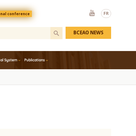
Youtube
FR
onal conference
BCEAO NEWS
ial System
Publications