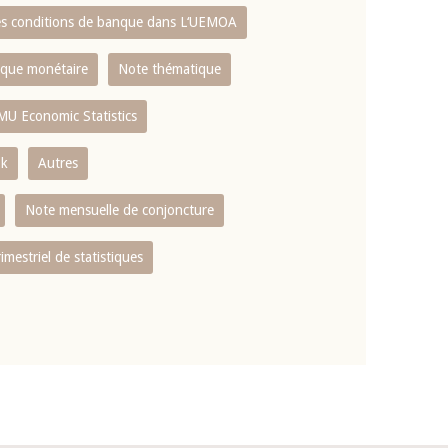
es conditions de banque dans L‘UEMOA
tique monétaire
Note thématique
MU Economic Statistics
ok
Autres
Note mensuelle de conjoncture
rimestriel de statistiques