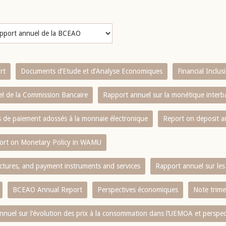
rt
Documents d’Etude et d’Analyse Economiques
Financial Inclu
l de la Commission Bancaire
Rapport annuel sur la monétique inter
es de paiement adossés à la monnaie électronique
Report on deposit 
ort on Monetary Policy in WAMU
ctures, and payment instruments and services
Rapport annuel sur les 
BCEAO Annual Report
Perspectives économiques
Note trime
nnuel sur l‘évolution des prix à la consommation dans l‘UEMOA et perspec