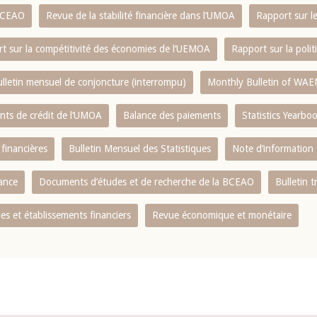
 BCEAO
Revue de la stabilité financière dans l‘UMOA
Rapport sur l
t sur la compétitivité des économies de l‘UEMOA
Rapport sur la poli
lletin mensuel de conjoncture (interrompu)
Monthly Bulletin of WAE
ents de crédit de l‘UMOA
Balance des paiements
Statistics Yearbo
 financières
Bulletin Mensuel des Statistiques
Note d’information
nance
Documents d’études et de recherche de la BCEAO
Bulletin t
s et établissements financiers
Revue économique et monétaire