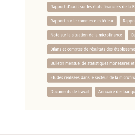
Rapport d‘audit sur les états financiers de la
Rapport sur le commerce extérieur
Rappor
Note sur la situation de la microfinance
Bu
Bilans et comptes de résultats des établissem
Bulletin mensuel de statistiques monétaires et
Etudes réalisées dans le secteur de la microfi
Documents de travail
Annuaire des banque