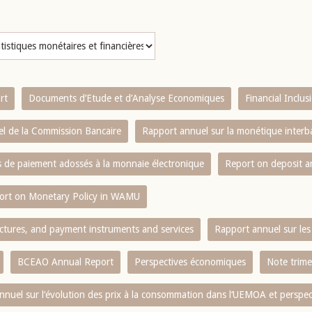
rt
Documents d’Etude et d’Analyse Economiques
Financial Inclu
l de la Commission Bancaire
Rapport annuel sur la monétique inter
es de paiement adossés à la monnaie électronique
Report on deposit 
ort on Monetary Policy in WAMU
ctures, and payment instruments and services
Rapport annuel sur les 
BCEAO Annual Report
Perspectives économiques
Note trime
nnuel sur l‘évolution des prix à la consommation dans l‘UEMOA et perspec