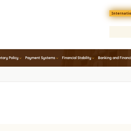
Menu
Internati
top
En
tary Policy
Payment Systems
Financial Stability
Banking and Financ