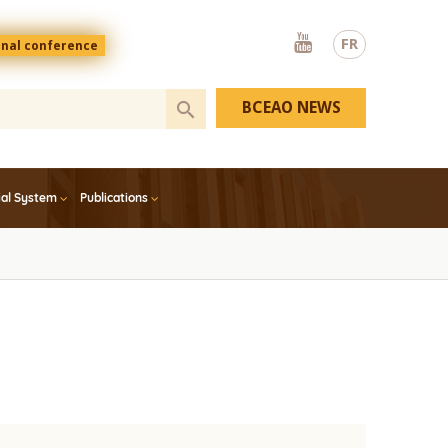
Youtube
FR
onal conference
BCEAO NEWS
ial System
Publications