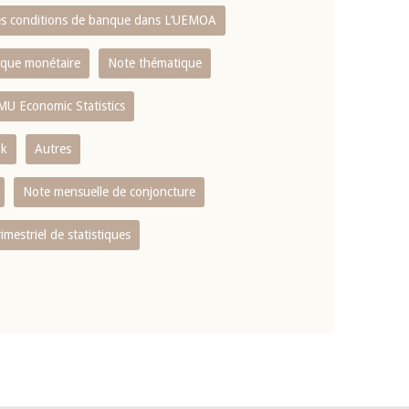
es conditions de banque dans L‘UEMOA
tique monétaire
Note thématique
MU Economic Statistics
ok
Autres
Note mensuelle de conjoncture
rimestriel de statistiques