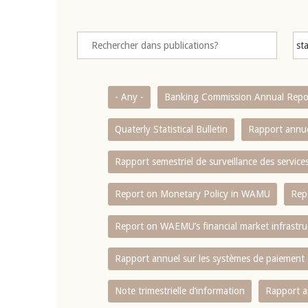
- Any -
Banking Commission Annual Repo
Quaterly Statistical Bulletin
Rapport annue
Rapport semestriel de surveillance des servic
Report on Monetary Policy in WAMU
Rep
Report on WAEMU’s financial market infrastru
Rapport annuel sur les systèmes de paiement
Note trimestrielle d‘information
Rapport a