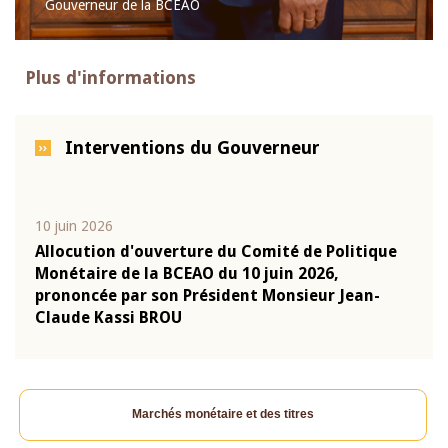
Gouverneur de la BCEAO
Plus d'informations
Interventions du Gouverneur
10 juin 2026
04 m
e
Allocution d'ouverture du Comité de Politique
Allo
Monétaire de la BCEAO du 10 juin 2026,
Moné
prononcée par son Président Monsieur Jean-
pron
Claude Kassi BROU
Clau
Marchés monétaire et des titres