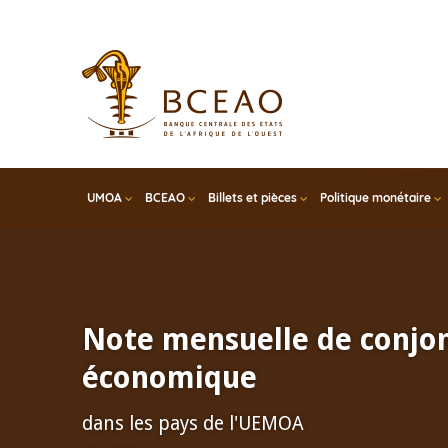
Skip
to
main
content
UMOA
BCEAO
Billets et pièces
Politique monétaire
Note mensuelle de conjo
économique
dans les pays de l'UEMOA