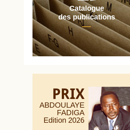
Catalogue
nt
des publications
PRIX
ABDOULAYE
FADIGA
Edition 20
26