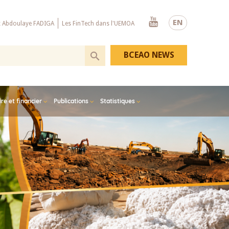
Youtube
EN
x Abdoulaye FADIGA
Les FinTech dans l'UEMOA
BCEAO NEWS
e et financier
Publications
Statistiques