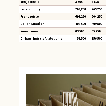
Yen japonais
3,565
3,625
Livre sterling
762,250
769,250
Franc suisse
698,250
704,250
Dollar canadien
402,500
409,500
Yuan chinois
83,500
85,250
Dirham Emirats Arabes Unis
153,500
156,500