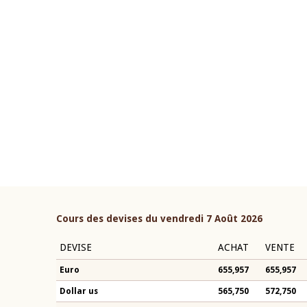
22 juillet 2026
ouverture du Comité de
Mot introductif du Gouvern
étaire de la BCEAO du 4 mars
Claude Kassi BROU lors de l
ée par son Président
présentation du rapport ann
n-Claude Kassi BROU
BCEAO
Cours des devises du vendredi 7 Août 2026
DEVISE
ACHAT
VENTE
Euro
655,957
655,957
Dollar us
565,750
572,750