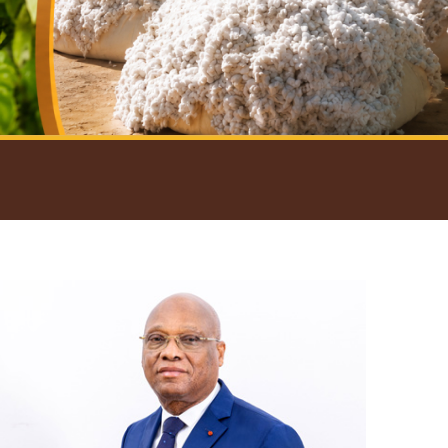
introductif du Gouverneur
Open
configuration
options