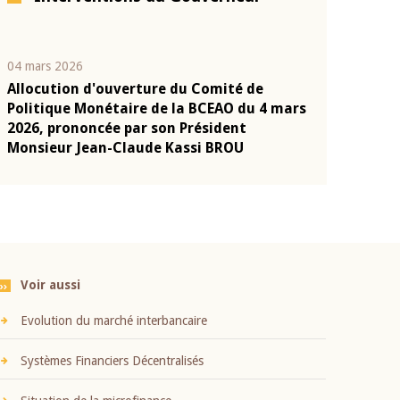
04 mars 2026
22 juillet 2026
Allocution d'ouverture du Comité de
Mot introduc
n
Politique Monétaire de la BCEAO du 4 mars
Claude Kassi
2026, prononcée par son Président
présentation
Monsieur Jean-Claude Kassi BROU
BCEAO
Voir aussi
Evolution du marché interbancaire
Systèmes Financiers Décentralisés