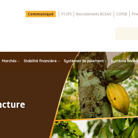
Menu
Communiqué
PI-SPI
Recrutements BCEAO
COFEB
Pri
Top
Marchés
Stabilité financière
Systèmes de paiement
Système bancair
ncture