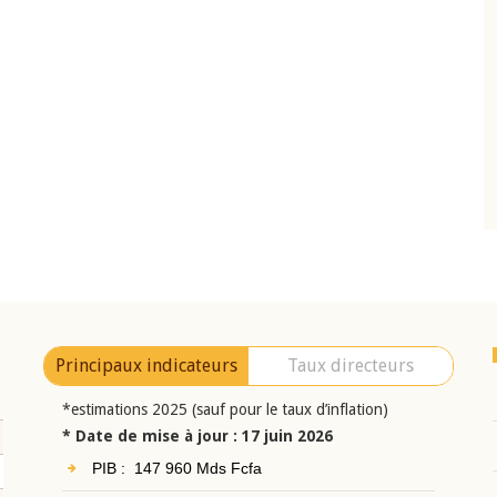
10 juin 2026
eur Jean-
Allocution d'ouverture du Comité de
a cérémonie de
Politique Monétaire de la BCEAO du 10 jui
uel 2025 de la
2026, prononcée par son Président
Monsieur Jean-Claude Kassi BROU
Principaux indicateurs
Taux directeurs
*estimations 2025 (sauf pour le taux d’inflation)
* Date de mise à jour : 17 juin 2026
PIB : 147 960 Mds Fcfa