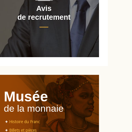
Avis
de recrutement
d
Musée
de la monnaie
Histoire du Franc
Billets et pièces