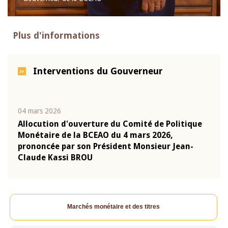
Plus d'informations
Interventions du Gouverneur
04 mars 2026
22 ju
que
Allocution d'ouverture du Comité de Politique
Mot 
Monétaire de la BCEAO du 4 mars 2026,
Kass
-
prononcée par son Président Monsieur Jean-
prés
Claude Kassi BROU
BCE
Marchés monétaire et des titres