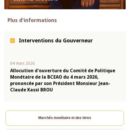
Plus d'informations
Interventions du Gouverneur
04 mars 2026
22 ju
que
Allocution d'ouverture du Comité de Politique
Mot 
Monétaire de la BCEAO du 4 mars 2026,
Kass
-
prononcée par son Président Monsieur Jean-
prés
Claude Kassi BROU
BCE
Marchés monétaire et des titres