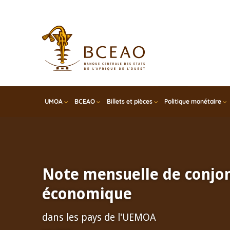
Skip
to
main
content
UMOA
BCEAO
Billets et pièces
Politique monétaire
Note mensuelle de conjo
économique
dans les pays de l'UEMOA