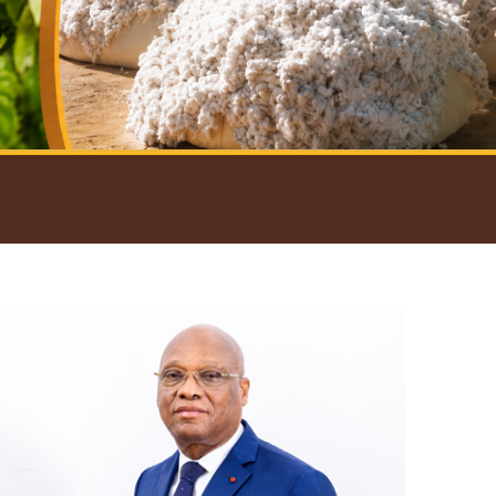
introductif du Gouverneur
Open
configuration
options