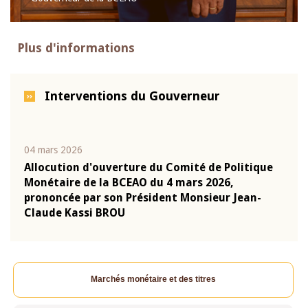
Plus d'informations
Interventions du Gouverneur
04 mars 2026
22 ju
que
Allocution d'ouverture du Comité de Politique
Mot 
Monétaire de la BCEAO du 4 mars 2026,
Kass
-
prononcée par son Président Monsieur Jean-
prés
Claude Kassi BROU
BCE
Marchés monétaire et des titres