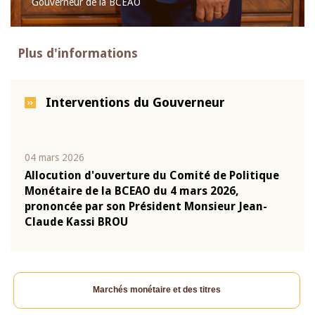
Gouverneur de la BCEAO
Plus d'informations
Interventions du Gouverneur
04 mars 2026
22 ju
que
Allocution d'ouverture du Comité de Politique
Mot 
Monétaire de la BCEAO du 4 mars 2026,
Kass
-
prononcée par son Président Monsieur Jean-
prés
Claude Kassi BROU
BCE
Marchés monétaire et des titres