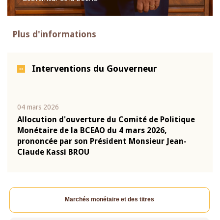
Plus d'informations
Interventions du Gouverneur
04 mars 2026
22 ju
que
Allocution d'ouverture du Comité de Politique
Mot 
Monétaire de la BCEAO du 4 mars 2026,
Kass
-
prononcée par son Président Monsieur Jean-
prés
Claude Kassi BROU
BCE
Marchés monétaire et des titres