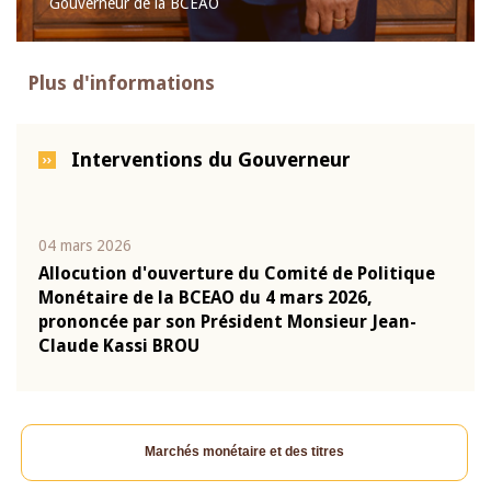
Gouverneur de la BCEAO
Plus d'informations
Interventions du Gouverneur
04 mars 2026
22 ju
que
Allocution d'ouverture du Comité de Politique
Mot 
Monétaire de la BCEAO du 4 mars 2026,
Kass
-
prononcée par son Président Monsieur Jean-
prés
Claude Kassi BROU
BCE
Marchés monétaire et des titres