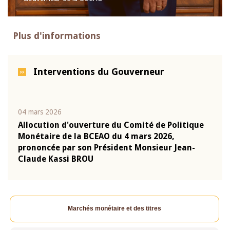
Plus d'informations
Interventions du Gouverneur
04 mars 2026
22 ju
que
Allocution d'ouverture du Comité de Politique
Mot 
Monétaire de la BCEAO du 4 mars 2026,
Kass
-
prononcée par son Président Monsieur Jean-
prés
Claude Kassi BROU
BCE
Marchés monétaire et des titres