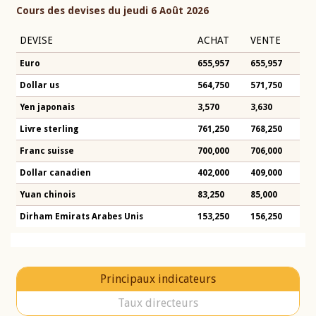
Cours des devises du jeudi 6 Août 2026
DEVISE
ACHAT
VENTE
Euro
655,957
655,957
Dollar us
564,750
571,750
Yen japonais
3,570
3,630
Livre sterling
761,250
768,250
Franc suisse
700,000
706,000
Dollar canadien
402,000
409,000
Yuan chinois
83,250
85,000
Dirham Emirats Arabes Unis
153,250
156,250
Principaux indicateurs
Taux directeurs