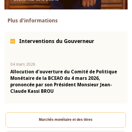
Plus d'informations
Interventions du Gouverneur
04 mars 2026
22 ju
que
Allocution d'ouverture du Comité de Politique
Mot 
Monétaire de la BCEAO du 4 mars 2026,
Kass
-
prononcée par son Président Monsieur Jean-
prés
Claude Kassi BROU
BCE
Marchés monétaire et des titres