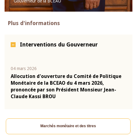
Gouverneur de la BCEAO
Plus d'informations
Interventions du Gouverneur
04 mars 2026
22 ju
que
Allocution d'ouverture du Comité de Politique
Mot 
Monétaire de la BCEAO du 4 mars 2026,
Kass
-
prononcée par son Président Monsieur Jean-
prés
Claude Kassi BROU
BCE
Marchés monétaire et des titres