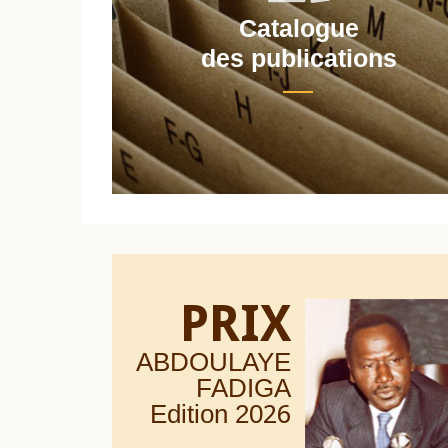
Catalogue
nt
des publications
PRIX
ABDOULAYE
FADIGA
Edition 20
26