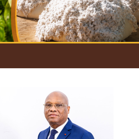
introductif du Gouverneur
Open
configuration
options