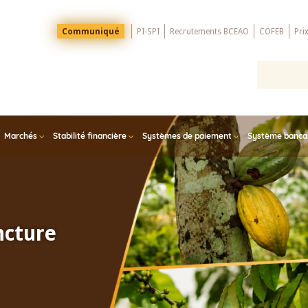
Menu
Communiqué
PI-SPI
Recrutements BCEAO
COFEB
Pri
Top
Marchés
Stabilité financière
Systèmes de paiement
Système bancair
ncture