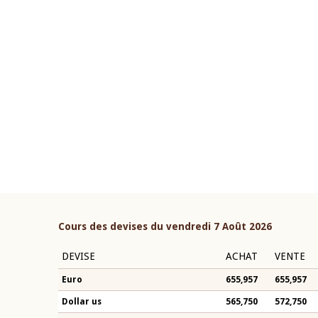
22 juillet 2026
ouverture du Comité de
Mot introductif du Gouvern
étaire de la BCEAO du 4 mars
Claude Kassi BROU lors de l
ée par son Président
présentation du rapport ann
n-Claude Kassi BROU
BCEAO
Cours des devises du vendredi 7 Août 2026
DEVISE
ACHAT
VENTE
Euro
655,957
655,957
Dollar us
565,750
572,750