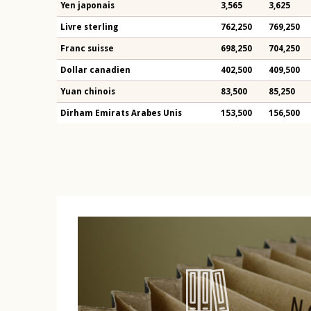
Yen japonais
3,565
3,625
Livre sterling
762,250
769,250
Franc suisse
698,250
704,250
Dollar canadien
402,500
409,500
Yuan chinois
83,500
85,250
Dirham Emirats Arabes Unis
153,500
156,500