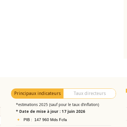
10 juin 2026
eur Jean-
Allocution d'ouverture du Comité de
a cérémonie de
Politique Monétaire de la BCEAO du 10 jui
uel 2025 de la
2026, prononcée par son Président
Monsieur Jean-Claude Kassi BROU
Principaux indicateurs
Taux directeurs
*estimations 2025 (sauf pour le taux d’inflation)
* Date de mise à jour : 17 juin 2026
PIB : 147 960 Mds Fcfa