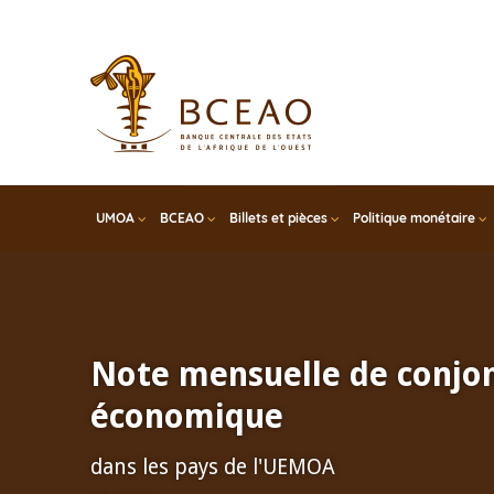
Skip
to
main
content
UMOA
BCEAO
Billets et pièces
Politique monétaire
Note mensuelle de conjo
économique
dans les pays de l'UEMOA