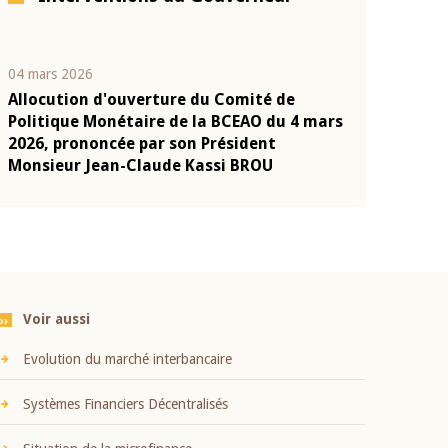
04 mars 2026
22 juillet 2026
Allocution d'ouverture du Comité de
Mot introduc
n
Politique Monétaire de la BCEAO du 4 mars
Claude Kassi
2026, prononcée par son Président
présentation
Monsieur Jean-Claude Kassi BROU
BCEAO
Voir aussi
Evolution du marché interbancaire
Systèmes Financiers Décentralisés