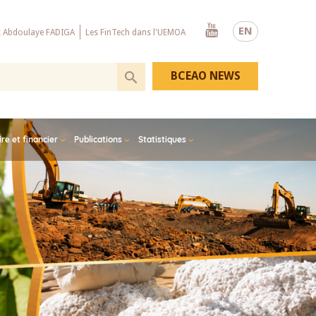
Youtube
EN
x Abdoulaye FADIGA
Les FinTech dans l'UEMOA
BCEAO NEWS
e et financier
Publications
Statistiques