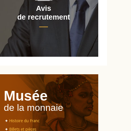
Avis
de recrutement
d
Musée
de la monnaie
Histoire du Franc
Billets et pièces