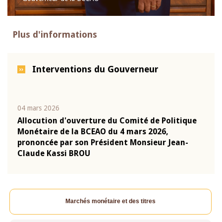
Plus d'informations
Interventions du Gouverneur
04 mars 2026
22 ju
que
Allocution d'ouverture du Comité de Politique
Mot 
Monétaire de la BCEAO du 4 mars 2026,
Kass
-
prononcée par son Président Monsieur Jean-
prés
Claude Kassi BROU
BCE
Marchés monétaire et des titres