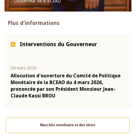
Gouverneur de la BCEAO
Plus d'informations
Interventions du Gouverneur
04 mars 2026
22 ju
que
Allocution d'ouverture du Comité de Politique
Mot 
Monétaire de la BCEAO du 4 mars 2026,
Kass
-
prononcée par son Président Monsieur Jean-
prés
Claude Kassi BROU
BCE
Marchés monétaire et des titres