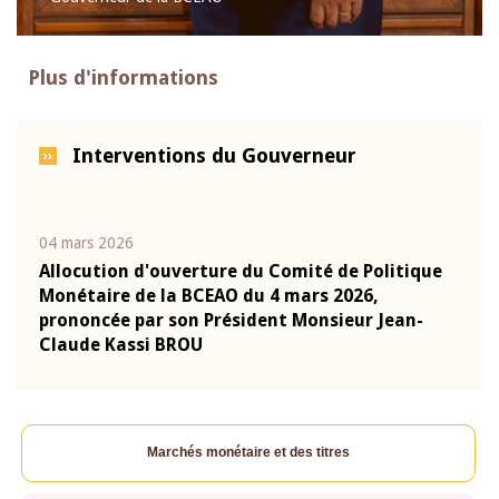
Plus d'informations
Interventions du Gouverneur
04 mars 2026
22 ju
que
Allocution d'ouverture du Comité de Politique
Mot 
Monétaire de la BCEAO du 4 mars 2026,
Kass
-
prononcée par son Président Monsieur Jean-
prés
Claude Kassi BROU
BCE
Marchés monétaire et des titres