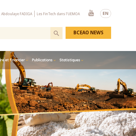
Youtube
EN
x Abdoulaye FADIGA
Les FinTech dans l'UEMOA
BCEAO NEWS
e et financier
Publications
Statistiques