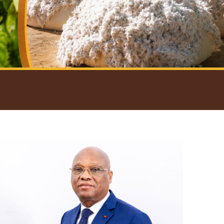
introductif du Gouverneur
Open
configuration
options