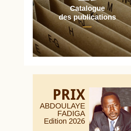
Catalogue
nt
des publications
PRIX
ABDOULAYE
FADIGA
Edition 20
26