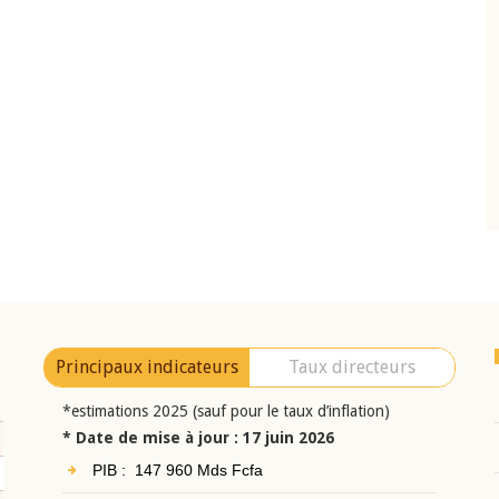
10 juin 2026
eur Jean-
Allocution d'ouverture du Comité de
a cérémonie de
Politique Monétaire de la BCEAO du 10 jui
uel 2025 de la
2026, prononcée par son Président
Monsieur Jean-Claude Kassi BROU
Principaux indicateurs
Taux directeurs
*estimations 2025 (sauf pour le taux d’inflation)
* Date de mise à jour : 17 juin 2026
PIB : 147 960 Mds Fcfa