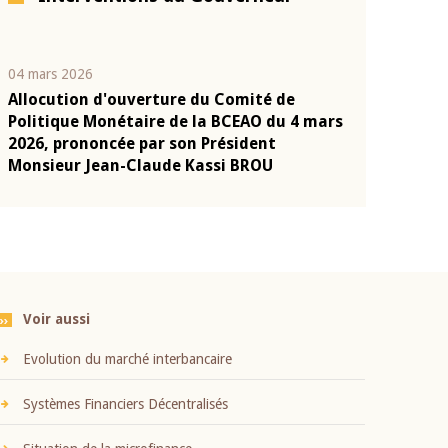
04 mars 2026
22 juillet 2026
Allocution d'ouverture du Comité de
Mot introduc
n
Politique Monétaire de la BCEAO du 4 mars
Claude Kassi
2026, prononcée par son Président
présentation
Monsieur Jean-Claude Kassi BROU
BCEAO
Voir aussi
Evolution du marché interbancaire
Systèmes Financiers Décentralisés