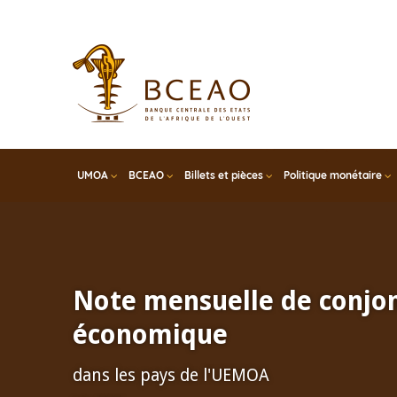
Skip
to
main
content
UMOA
BCEAO
Billets et pièces
Politique monétaire
Note mensuelle de conjo
économique
dans les pays de l'UEMOA