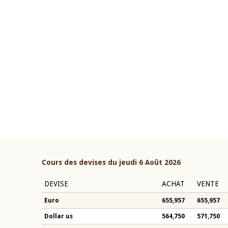
22 juillet 2026
ouverture du Comité de
Mot introductif du Gouvern
étaire de la BCEAO du 4 mars
Claude Kassi BROU lors de l
ée par son Président
présentation du rapport ann
n-Claude Kassi BROU
BCEAO
Cours des devises du jeudi 6 Août 2026
DEVISE
ACHAT
VENTE
Euro
655,957
655,957
Dollar us
564,750
571,750