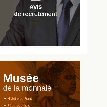
Avis
de recrutement
d
Musée
de la monnaie
Histoire du Franc
Billets et pièces