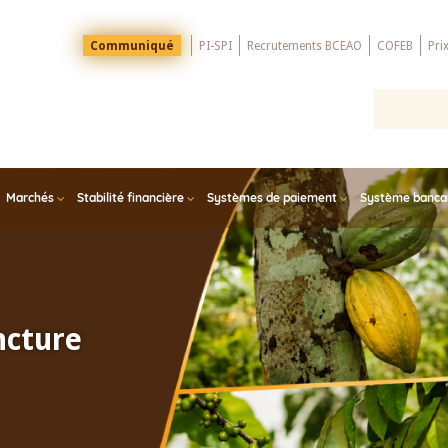
Menu
Communiqué
PI-SPI
Recrutements BCEAO
COFEB
Pri
Top
Marchés
Stabilité financière
Systèmes de paiement
Système bancair
ncture