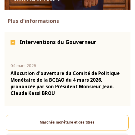
Plus d'informations
Interventions du Gouverneur
04 mars 2026
22 ju
que
Allocution d'ouverture du Comité de Politique
Mot 
Monétaire de la BCEAO du 4 mars 2026,
Kass
-
prononcée par son Président Monsieur Jean-
prés
Claude Kassi BROU
BCE
Marchés monétaire et des titres