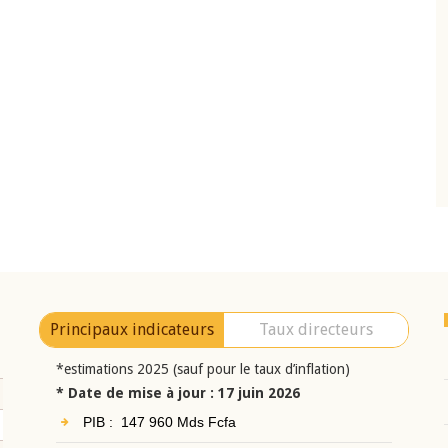
10 juin 2026
eur Jean-
Allocution d'ouverture du Comité de
a cérémonie de
Politique Monétaire de la BCEAO du 10 jui
uel 2025 de la
2026, prononcée par son Président
Monsieur Jean-Claude Kassi BROU
Principaux indicateurs
Taux directeurs
*estimations 2025 (sauf pour le taux d’inflation)
* Date de mise à jour : 17 juin 2026
PIB : 147 960 Mds Fcfa