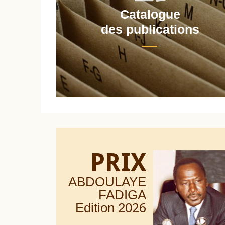
Catalogue
nt
des publications
PRIX
ABDOULAYE
FADIGA
Edition 20
26