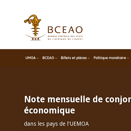
Skip
to
main
content
UMOA
BCEAO
Billets et pièces
Politique monétaire
Note mensuelle de conjo
économique
dans les pays de l'UEMOA