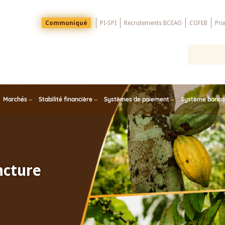
Menu
Communiqué
PI-SPI
Recrutements BCEAO
COFEB
Pri
Top
Marchés
Stabilité financière
Systèmes de paiement
Système bancair
ncture