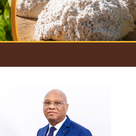
introductif du Gouverneur
Open
configuration
options