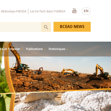
Youtube
EN
x Abdoulaye FADIGA
Les FinTech dans l'UEMOA
BCEAO NEWS
e et financier
Publications
Statistiques