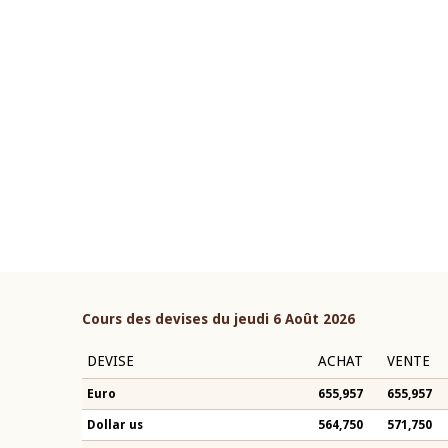
22 juillet 2026
ouverture du Comité de
Mot introductif du Gouvern
étaire de la BCEAO du 4 mars
Claude Kassi BROU lors de l
ée par son Président
présentation du rapport ann
n-Claude Kassi BROU
BCEAO
Cours des devises du jeudi 6 Août 2026
DEVISE
ACHAT
VENTE
Euro
655,957
655,957
Dollar us
564,750
571,750