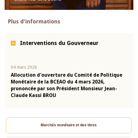
Plus d'informations
Interventions du Gouverneur
04 mars 2026
22 ju
que
Allocution d'ouverture du Comité de Politique
Mot 
Monétaire de la BCEAO du 4 mars 2026,
Kass
-
prononcée par son Président Monsieur Jean-
prés
Claude Kassi BROU
BCE
Marchés monétaire et des titres