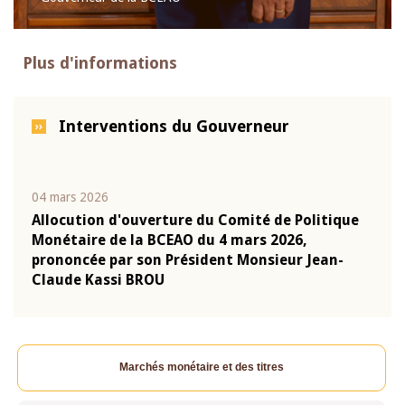
Plus d'informations
Interventions du Gouverneur
04 mars 2026
22 ju
que
Allocution d'ouverture du Comité de Politique
Mot 
Monétaire de la BCEAO du 4 mars 2026,
Kass
-
prononcée par son Président Monsieur Jean-
prés
Claude Kassi BROU
BCE
Marchés monétaire et des titres