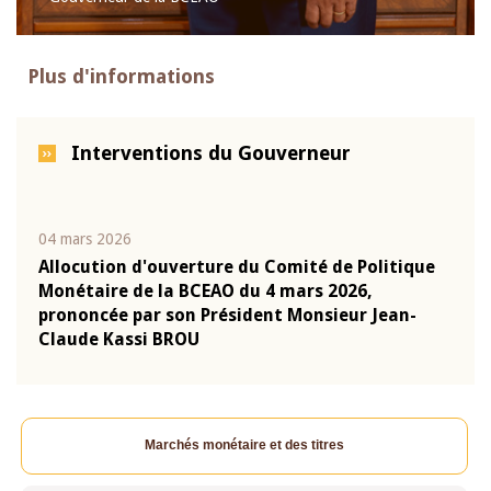
Plus d'informations
Interventions du Gouverneur
04 mars 2026
22 ju
que
Allocution d'ouverture du Comité de Politique
Mot 
Monétaire de la BCEAO du 4 mars 2026,
Kass
-
prononcée par son Président Monsieur Jean-
prés
Claude Kassi BROU
BCE
Marchés monétaire et des titres