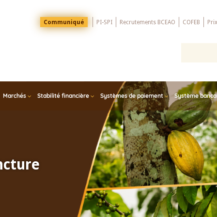
Menu
Communiqué
PI-SPI
Recrutements BCEAO
COFEB
Pri
Top
Marchés
Stabilité financière
Systèmes de paiement
Système bancair
ncture