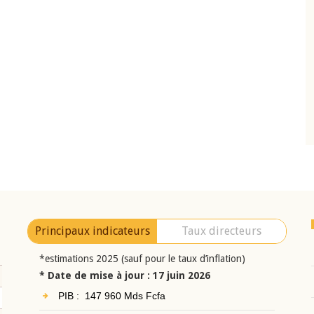
10 juin 2026
eur Jean-
Allocution d'ouverture du Comité de
a cérémonie de
Politique Monétaire de la BCEAO du 10 jui
uel 2025 de la
2026, prononcée par son Président
Monsieur Jean-Claude Kassi BROU
Principaux indicateurs
Taux directeurs
*estimations 2025 (sauf pour le taux d’inflation)
* Date de mise à jour : 17 juin 2026
PIB : 147 960 Mds Fcfa