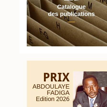
Catalogue
nt
des publications
PRIX
ABDOULAYE
FADIGA
Edition 20
26