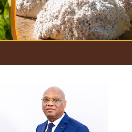
introductif du Gouverneur
Open
configuration
options