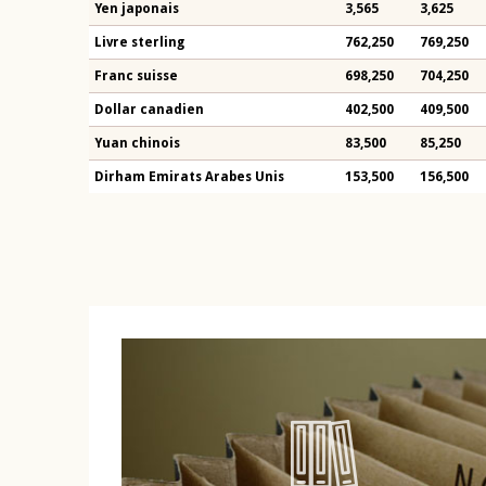
Yen japonais
3,565
3,625
Livre sterling
762,250
769,250
Franc suisse
698,250
704,250
Dollar canadien
402,500
409,500
Yuan chinois
83,500
85,250
Dirham Emirats Arabes Unis
153,500
156,500