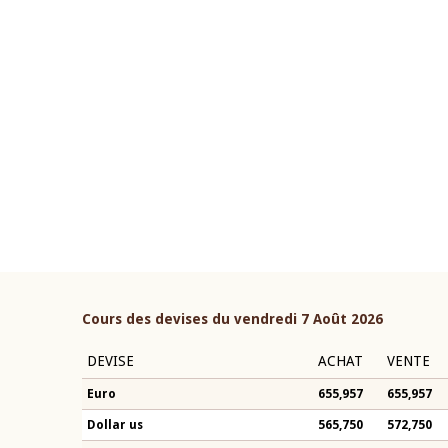
22 juillet 2026
ouverture du Comité de
Mot introductif du Gouvern
étaire de la BCEAO du 4 mars
Claude Kassi BROU lors de l
ée par son Président
présentation du rapport ann
n-Claude Kassi BROU
BCEAO
Cours des devises du vendredi 7 Août 2026
DEVISE
ACHAT
VENTE
Euro
655,957
655,957
Dollar us
565,750
572,750