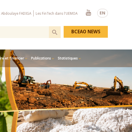
Youtube
EN
x Abdoulaye FADIGA
Les FinTech dans l'UEMOA
BCEAO NEWS
e et financier
Publications
Statistiques