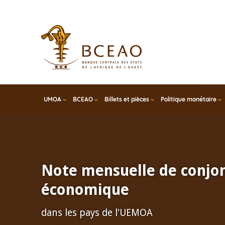
Skip
to
main
content
UMOA
BCEAO
Billets et pièces
Politique monétaire
Note mensuelle de conjo
économique
dans les pays de l'UEMOA