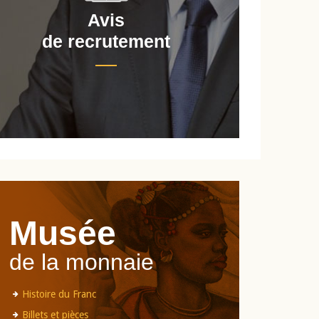
Avis
de recrutement
d
Musée
de la monnaie
Histoire du Franc
Billets et pièces