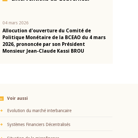
04 mars 2026
22 juillet 2026
Allocution d'ouverture du Comité de
Mot introduc
n
Politique Monétaire de la BCEAO du 4 mars
Claude Kassi
2026, prononcée par son Président
présentation
Monsieur Jean-Claude Kassi BROU
BCEAO
Voir aussi
Evolution du marché interbancaire
Systèmes Financiers Décentralisés