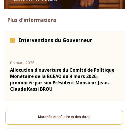
Plus d'informations
Interventions du Gouverneur
04 mars 2026
22 ju
que
Allocution d'ouverture du Comité de Politique
Mot 
Monétaire de la BCEAO du 4 mars 2026,
Kass
-
prononcée par son Président Monsieur Jean-
prés
Claude Kassi BROU
BCE
Marchés monétaire et des titres