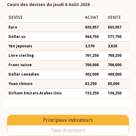
Cours des devises du jeudi 6 Août 2026
DEVISE
ACHAT
VENTE
Euro
655,957
655,957
Dollar us
564,750
571,750
Yen japonais
3,570
3,630
Livre sterling
761,250
768,250
Franc suisse
700,000
706,000
Dollar canadien
402,000
409,000
Yuan chinois
83,250
85,000
Dirham Emirats Arabes Unis
153,250
156,250
Principaux indicateurs
Taux directeurs