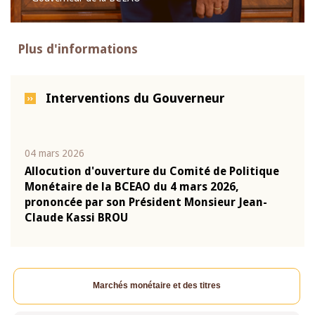
Plus d'informations
Interventions du Gouverneur
04 mars 2026
22 ju
que
Allocution d'ouverture du Comité de Politique
Mot 
Monétaire de la BCEAO du 4 mars 2026,
Kass
-
prononcée par son Président Monsieur Jean-
prés
Claude Kassi BROU
BCE
Marchés monétaire et des titres