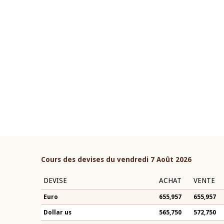
22 juillet 2026
ouverture du Comité de
Mot introductif du Gouvern
étaire de la BCEAO du 4 mars
Claude Kassi BROU lors de l
ée par son Président
présentation du rapport ann
n-Claude Kassi BROU
BCEAO
Cours des devises du vendredi 7 Août 2026
DEVISE
ACHAT
VENTE
Euro
655,957
655,957
Dollar us
565,750
572,750