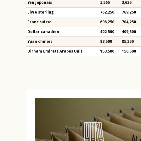
Yen japonais
3,565
3,625
Livre sterling
762,250
769,250
Franc suisse
698,250
704,250
Dollar canadien
402,500
409,500
Yuan chinois
83,500
85,250
Dirham Emirats Arabes Unis
153,500
156,500