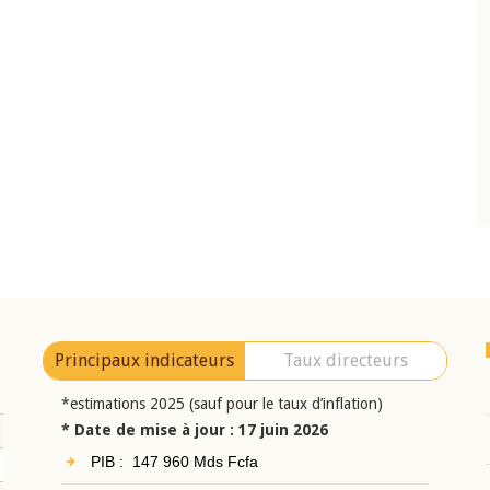
10 juin 2026
eur Jean-
Allocution d'ouverture du Comité de
a cérémonie de
Politique Monétaire de la BCEAO du 10 jui
uel 2025 de la
2026, prononcée par son Président
Monsieur Jean-Claude Kassi BROU
Principaux indicateurs
Taux directeurs
*estimations 2025 (sauf pour le taux d’inflation)
* Date de mise à jour : 17 juin 2026
PIB : 147 960 Mds Fcfa