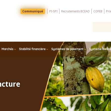
Menu
Communiqué
PI-SPI
Recrutements BCEAO
COFEB
Pri
Top
Marchés
Stabilité financière
Systèmes de paiement
Système bancair
ncture