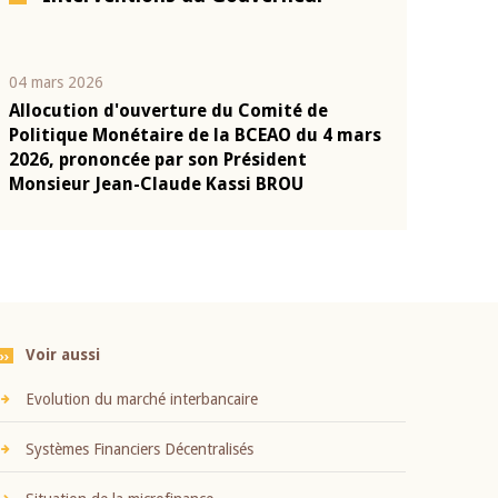
04 mars 2026
22 juillet 2026
Allocution d'ouverture du Comité de
Mot introduc
n
Politique Monétaire de la BCEAO du 4 mars
Claude Kassi
2026, prononcée par son Président
présentation
Monsieur Jean-Claude Kassi BROU
BCEAO
Voir aussi
Evolution du marché interbancaire
Systèmes Financiers Décentralisés