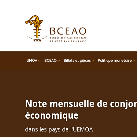
Skip
to
main
content
UMOA
BCEAO
Billets et pièces
Politique monétaire
Note mensuelle de conjo
économique
dans les pays de l'UEMOA