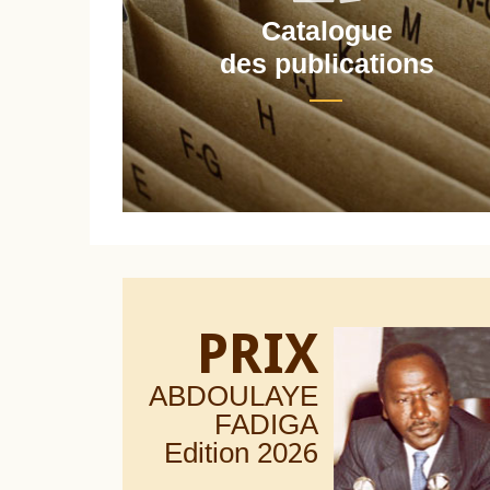
Catalogue
nt
des publications
PRIX
ABDOULAYE
FADIGA
Edition 20
26