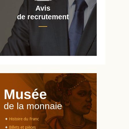
Avis
de recrutement
d
Musée
de la monnaie
Histoire du Franc
Billets et pièces