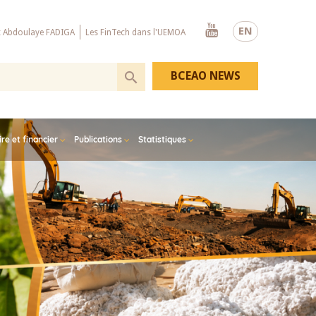
Youtube
EN
x Abdoulaye FADIGA
Les FinTech dans l'UEMOA
BCEAO NEWS
e et financier
Publications
Statistiques