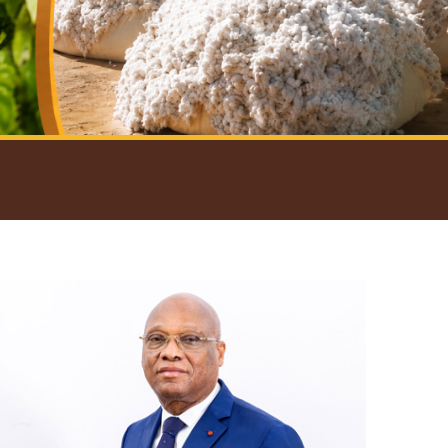
introductif du Gouverneur
Open
configuration
options