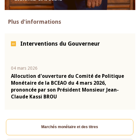
Plus d'informations
Interventions du Gouverneur
04 mars 2026
22 ju
que
Allocution d'ouverture du Comité de Politique
Mot 
Monétaire de la BCEAO du 4 mars 2026,
Kass
-
prononcée par son Président Monsieur Jean-
prés
Claude Kassi BROU
BCE
Marchés monétaire et des titres