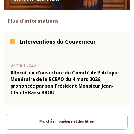
Plus d'informations
Interventions du Gouverneur
04 mars 2026
22 ju
que
Allocution d'ouverture du Comité de Politique
Mot 
Monétaire de la BCEAO du 4 mars 2026,
Kass
-
prononcée par son Président Monsieur Jean-
prés
Claude Kassi BROU
BCE
Marchés monétaire et des titres