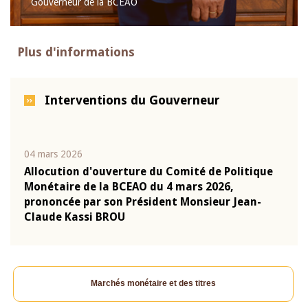
Gouverneur de la BCEAO
Plus d'informations
Interventions du Gouverneur
04 mars 2026
22 ju
que
Allocution d'ouverture du Comité de Politique
Mot 
Monétaire de la BCEAO du 4 mars 2026,
Kass
-
prononcée par son Président Monsieur Jean-
prés
Claude Kassi BROU
BCE
Marchés monétaire et des titres